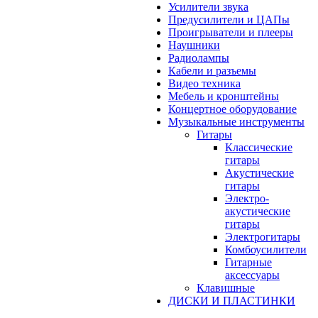
Усилители звука
Предусилители и ЦАПы
Проигрыватели и плееры
Наушники
Радиолампы
Кабели и разъемы
Видео техника
Мебель и кронштейны
Концертное оборудование
Музыкальные инструменты
Гитары
Классические
гитары
Акустические
гитары
Электро-
акустические
гитары
Электрогитары
Комбоусилители
Гитарные
аксессуары
Клавишные
ДИСКИ И ПЛАСТИНКИ