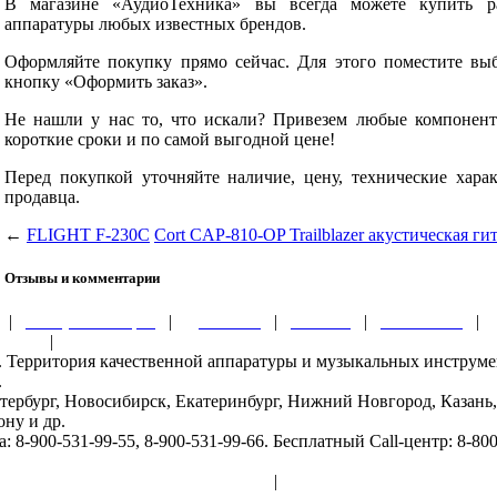
В магазине «АудиоТехника» вы всегда можете купить р
аппаратуры любых известных брендов.
Оформляйте покупку прямо сейчас. Для этого поместите вы
кнопку «Оформить заказ».
Не нашли у нас то, что искали? Привезем любые компоненты
короткие сроки и по самой выгодной цене!
Перед покупкой уточняйте наличие, цену, технические хара
продавца.
←
FLIGHT F-230C
Cort CAP-810-OP Trailblazer акустическая ги
Отзывы и комментарии
|
Обзоры и акции
|
Доставка
|
Оплата
|
Контакты
|
ности
|
ru. Территория качественной аппаратуры и музыкальных инструм
.
тербург, Новосибирск, Екатеринбург, Нижний Новгород, Казань,
ону и др.
8-900-531-99-55, 8-900-531-99-66. Бесплатный Call-центр: 8-800
бработка персональных данных
|
Публичный договор-офе