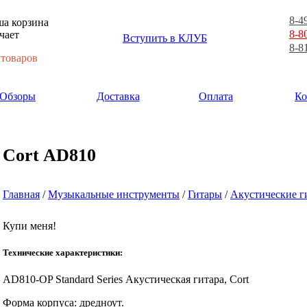
8-4
а корзина
8-8
чает
Вступить в КЛУБ
8-8
 товаров
Обзоры
Доставка
Оплата
Ко
Cort AD810
Главная
/
Музыкальные инструменты
/
Гитары
/
Акустические г
Купи меня!
Технические характеристики:
AD810-OP Standard Series Акустическая гитара, Cort
Форма корпуса: дредноут.