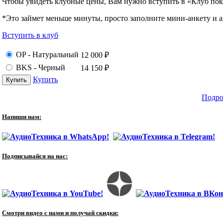
Чтобы увидеть клубные цены, Вам нужно вступить в «Клуб пок
*Это займет меньше минуты, просто заполните мини-анкету и ав
Вступить в клуб
OP - Натуральный
12 000
₽
BKS - Черный
14 150
₽
Купить
Подро
Напиши нам:
Подписывайся на нас:
Смотри видео с нами и получай скидки: