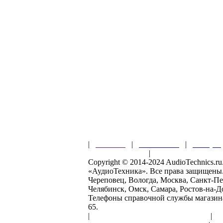
|
Главная
|
О магазине
|
Товары
Правила клуба
|
Гарантии безопас
Copyright © 2014-2024 AudioTechnics.
«АудиоТехника». Все права защищены
Череповец, Вологда, Москва, Санкт-Пе
Челябинск, Омск, Самара, Ростов-на-Д
Телефоны справочной службы магазина: 
65.
|
Пользовательское соглашение
|
О