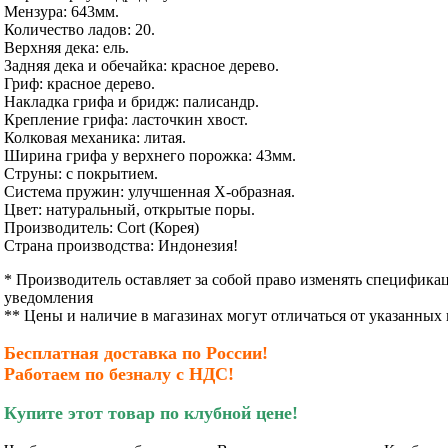
Мензура: 643мм.
Количество ладов: 20.
Верхняя дека: ель.
Задняя дека и обечайка: красное дерево.
Гриф: красное дерево.
Накладка грифа и бридж: палисандр.
Крепление грифа: ласточкин хвост.
Колковая механика: литая.
Ширина грифа у верхнего порожка: 43мм.
Струны: с покрытием.
Система пружин: улучшенная X-образная.
Цвет: натуральный, открытые поры.
Производител
ь
:
Cort
(Корея)
Страна производства:
Индонезия!
* Производитель оставляет за собой право изменять специфика
уведомления
** Цены и наличие в магазинах могут отличаться от указанных 
Бесплатная доставка по России!
Работаем по безналу с НДС!
Купите этот товар по клубной цене!