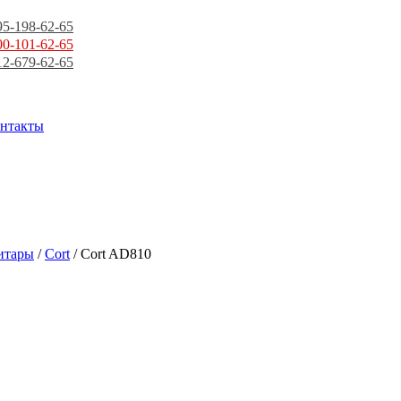
95-198-62-65
00-101-62-65
12-679-62-65
нтакты
итары
/
Cort
/ Cort AD810