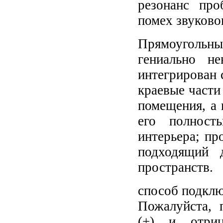
резонанс про
помех звуково
Прямоугольн
гениально 
интегрирован 
краевые части
помещения, а 
его полност
интерьера; пр
подходящий 
пространств.
способ подкл
Пожалуйста, 
(+) и отриц