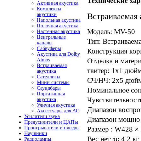
Технические хар
Активная акустика
Комплекты
акустики
Встраиваемая 
Напольная акустика
Полочная акустика
Модель: MV-50
Настенная акустика
Центральные
Тип: Встраиваем
каналы
Сабвуферы
Конструкция кор
Акустика для Dolby
Отделка и матери
Atmos
Встраиваемая
твитер: 1x1 дюй
акустика
Сателлиты
СЧ/НЧ: 2x5 дюй
Мини-системы
Саундбары
Номинальное соп
Портативная
Чувствительность
акустика
Уличная акустика
Диапазон воспро
Аксессуары для АС
Усилители звука
Диапазон мощнос
Предусилители и ЦАПы
Проигрыватели и плееры
Размер : W428 ×
Наушники
Вес нетто: 4,2 кг
Радиолампы