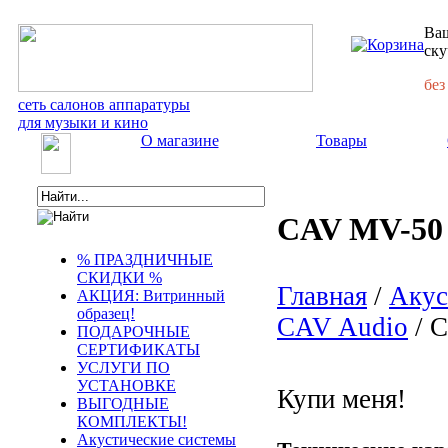
Ваш
ску
без
сеть салонов аппаратуры
для музыки и кино
О магазине
Товары
CAV MV-50 
% ПРАЗДНИЧНЫЕ
СКИДКИ %
Главная
/
Акус
АКЦИЯ: Витринный
образец!
CAV Audio
/ C
ПОДАРОЧНЫЕ
СЕРТИФИКАТЫ
УСЛУГИ ПО
УСТАНОВКЕ
Купи меня!
ВЫГОДНЫЕ
КОМПЛЕКТЫ!
Акустические системы