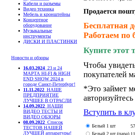
Кабели и разъемы
Видео техника
Продается пошт
Мебель и кронштейны
Концертное
Бесплатная д
оборудование
Музыкальные
Работаем по 
инструменты
ДИСКИ И ПЛАСТИНКИ
Купите этот 
Новости и обзоры
Чтобы увидеть
16.03.2024
23 и 24
покупателей м
МАРТА HI-FI & HIGH
END SHOW 2024 в
городе Санкт-Петербург!
*Это займет м
11.11.2022
НАШЕ
ПРЕДПРИЯТИЕ
авторизуйтесь 
ЛУЧШЕЕ В ОТРАСЛИ
14.09.2022
НАШИ
Вступить в кл
ВИДЕО ТЕСТЫ И
ВИДЕО ОБЗОРЫ
08.09.2022
Список
Белый 1 шт
5
ТЕСТОВ НАШЕЙ
ЛУЧШЕЙ аппаратуры!
Белый 2 шт (пара)
1