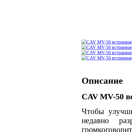
Описание
CAV MV-50
в
Чтобы улучши
недавно ра
громкогово