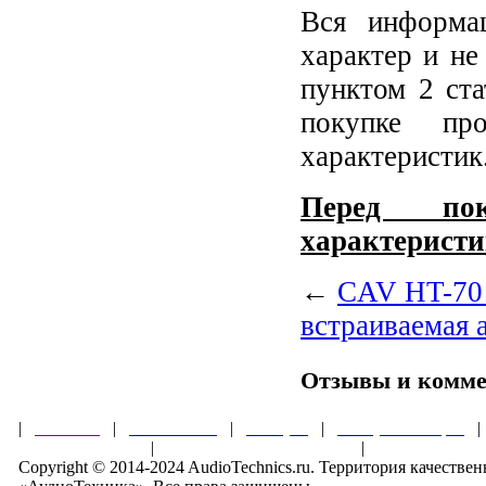
Вся информа
характер и не
пунктом 2 ст
покупке пр
характеристик
Перед пок
характеристи
←
CAV HT-70 
встраиваемая 
Отзывы и комм
|
Главная
|
О магазине
|
Товары
|
Обзоры и акции
Правила клуба
|
Гарантии безопасности
|
Copyright © 2014-2024 AudioTechnics.ru. Территория качеств