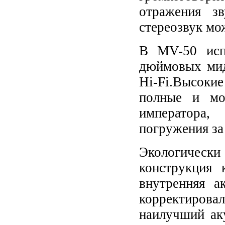
отражения з
стереозвук мо
В MV-50 испо
дюймовых мид
Hi-Fi.Высоки
полные и мо
императора
погружения за
Экологически
конструкция 
внутренняя а
корректиров
наилучший ак