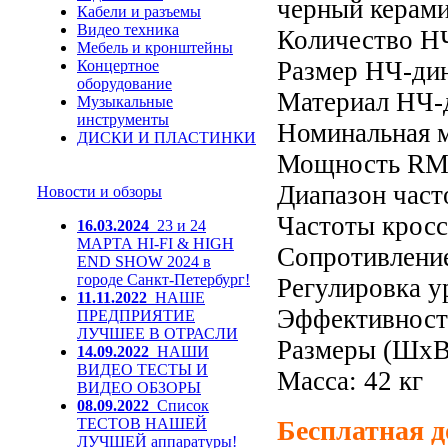
черный керами
Кабели и разъемы
Видео техника
Количество Н
Мебель и кронштейны
Размер НЧ-ди
Концертное
оборудование
Материал НЧ-
Музыкальные
инструменты
Номинальная м
ДИСКИ И ПЛАСТИНКИ
Мощность RMS
Диапазон часто
Новости и обзоры
Частоты кроссо
16.03.2024
23 и 24
МАРТА HI-FI & HIGH
Сопротивление
END SHOW 2024 в
городе Санкт-Петербург!
Регулировка у
11.11.2022
НАШЕ
Эффективность
ПРЕДПРИЯТИЕ
ЛУЧШЕЕ В ОТРАСЛИ
Размеры (ШхВх
14.09.2022
НАШИ
ВИДЕО ТЕСТЫ И
Масса: 42 кг
ВИДЕО ОБЗОРЫ
08.09.2022
Список
ТЕСТОВ НАШЕЙ
Бесплатная д
ЛУЧШЕЙ аппаратуры!