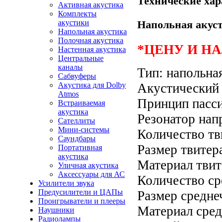
Технические хар
Активная акустика
Комплекты
акустики
Напольная акус
Напольная акустика
Полочная акустика
*ЦЕНУ И Н
Настенная акустика
Центральные
каналы
Тип: напольна
Сабвуферы
Акустика для Dolby
Акустический 
Atmos
Принцип пасси
Встраиваемая
акустика
Резонатор нап
Сателлиты
Мини-системы
Количество тв
Саундбары
Размер твитер
Портативная
акустика
Материал твит
Уличная акустика
Аксессуары для АС
Количество ср
Усилители звука
Предусилители и ЦАПы
Размер средне
Проигрыватели и плееры
Материал сред
Наушники
Радиолампы