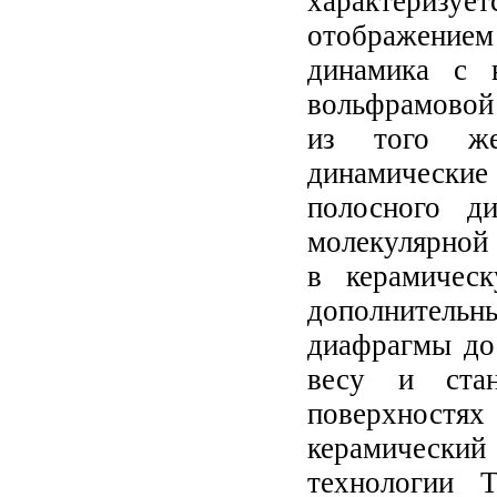
характериз
отображением
динамика с 
вольфрамовой
из того же
динамические
полосного д
молекулярной 
в керамичес
дополнительн
диафрагмы до
весу и ста
поверхностях
керамически
технологии 