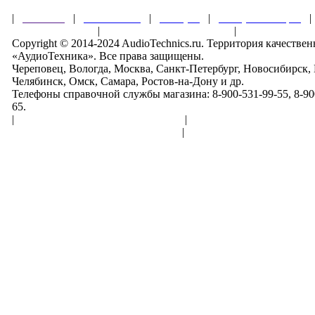
|
Главная
|
О магазине
|
Товары
|
Обзоры и акции
Правила клуба
|
Гарантии безопасности
|
Copyright © 2014-2024 AudioTechnics.ru. Территория качеств
«АудиоТехника». Все права защищены.
Череповец, Вологда, Москва, Санкт-Петербург, Новосибирск,
Челябинск, Омск, Самара, Ростов-на-Дону и др.
Телефоны справочной службы магазина: 8-900-531-99-55, 8-900
65.
|
Пользовательское соглашение
|
Обработка персональн
Политика конфиденциальности
|