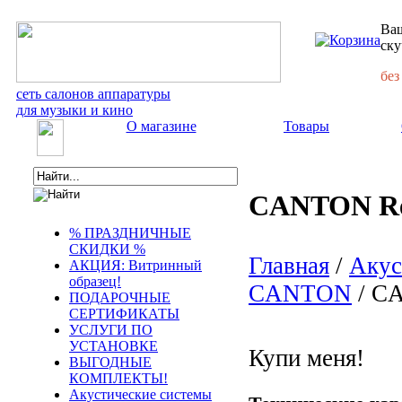
Ваш
ску
без
сеть салонов аппаратуры
для музыки и кино
О магазине
Товары
CANTON Ref
% ПРАЗДНИЧНЫЕ
СКИДКИ %
Главная
/
Акус
АКЦИЯ: Витринный
образец!
CANTON
/ CA
ПОДАРОЧНЫЕ
СЕРТИФИКАТЫ
УСЛУГИ ПО
УСТАНОВКЕ
Купи меня!
ВЫГОДНЫЕ
КОМПЛЕКТЫ!
Акустические системы