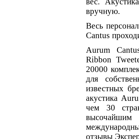
вес. Акустик
вручную.
Весь персона
Cantus
проход
Aurum Cantu
Ribbon Tweet
20000 комплек
для собстве
известных бр
акустика Aur
чем 30 стра
высочайшим 
международны
отзывы Экспер