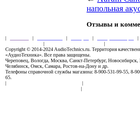
напольная аку
Отзывы и комм
|
Главная
|
О магазине
|
Товары
|
Обзоры и акции
Правила клуба
|
Гарантии безопасности
|
Copyright © 2014-2024 AudioTechnics.ru. Территория качеств
«АудиоТехника». Все права защищены.
Череповец, Вологда, Москва, Санкт-Петербург, Новосибирск,
Челябинск, Омск, Самара, Ростов-на-Дону и др.
Телефоны справочной службы магазина: 8-900-531-99-55, 8-900
65.
|
Пользовательское соглашение
|
Обработка персональн
Политика конфиденциальности
|