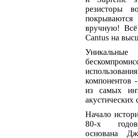
резисторы в
покрываются
вручную! Всё
Cantus
на выс
Уникальные
бескомпромис
использова
компонентов -
из самых ин
акустических 
Начало истор
80-х годо
основана Дж