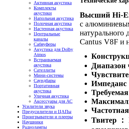
Технические хар
Активная акустика
Комплекты
акустики
Высший Hi-E
Напольная акустика
с
алюминиев
Полочная акустика
Настенная акустика
натурального 
Центральные
каналы
Cantus
V8F и 
Сабвуферы
Акустика для Dolby
Конструк
Atmos
Встраиваемая
Диапазон 
акустика
Сателлиты
Чувствите
Мини-системы
Саундбары
Импеданс
Портативная
Требуема
акустика
Уличная акустика
Максимал
Аксессуары для АС
Усилители звука
Частотная
Предусилители и ЦАПы
Проигрыватели и плееры
Твитер
：
Наушники
Радиолампы