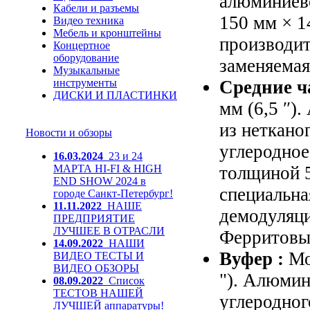
алюминиев
Кабели и разъемы
150 мм × 1
Видео техника
Мебель и кронштейны
производит
Концертное
оборудование
заменяемая
Музыкальные
инструменты
Средние ч
ДИСКИ И ПЛАСТИНКИ
мм (6,5 ″).
из неткано
Новости и обзоры
углеродное
16.03.2024
23 и 24
МАРТА HI-FI & HIGH
толщиной 5
END SHOW 2024 в
специальна
городе Санкт-Петербург!
11.11.2022
НАШЕ
демодуляци
ПРЕДПРИЯТИЕ
ЛУЧШЕЕ В ОТРАСЛИ
Ферритовы
14.09.2022
НАШИ
Вуфер
:
Мо
ВИДЕО ТЕСТЫ И
ВИДЕО ОБЗОРЫ
").
Алюмини
08.09.2022
Список
ТЕСТОВ НАШЕЙ
углеродног
ЛУЧШЕЙ аппаратуры!