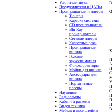
Усилители звука
D
Предусилители и ЦАПы
Проигрыватели и плееры
О
Тюнеры
Караоке системы
CD проигрыватели
Blu-Ray
проигрыватели
Сетевые плееры
Кассетные деки
Проигрыватели
Х
винила
Головки
П
звукоснимателя
A
Фонокорректоры
П
Мойки для винила
C
Аксессуары для
М
винила
У
Портативные
П
плееры
C
Наушники
П
Радиолампы
П
Кабели и разъемы
П
Видео техника
В
Мебель и кронштейны