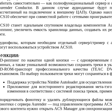
аботать самостоятельно — как полнофункциональный сервер и
urender Conductor. В данном случае аудиоданные будут 
ассчитанный на подключение к внешнему ЦАПу. Однако наилу
CS10 обеспечит при совместной работе с сетевыми проигрыват
CS10 станет идеальным спутником владельца компонентов Au
иппинг, увеличить емкость хранилища данных, создавать их ре
эги.
удиофилы, которым необходим отдельный сервер/стример с 
огут воспользоваться устройством ACS10.
УНКЦИИ:
D-риппинг по нажатии одной кнопки — с одновременным п
анных, а также уникальной возможностью сохранять треки в ук
D-ROM-транспорт профессионального качества (TEAC D
еханизмом. По выбору пользователя треки могут сохраняться в
Поддержка устройства Nimbie Autoloader для осуществлени
Приложение для всестороннего редактирования мета-тэ
изменения в соответствии с системой поиска треков, приме
порядочивать фонотеку и удалять дублирующиеся файлы мо
онотеки с сервера Aurender — под управлением программы ACS 
ового контента нужно открыть ACS Manager для синхронизации