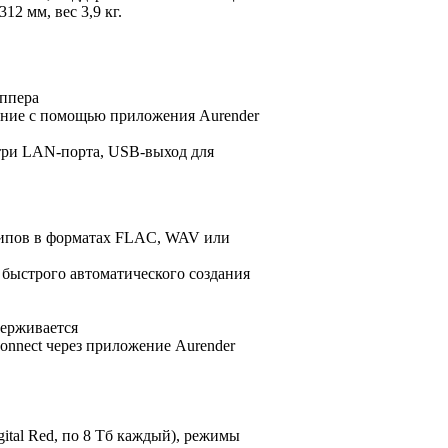
2 мм, вес 3,9 кг.
иппера
ение с помощью приложения Aurender
три LAN-порта, USB-выход для
рипов в форматах FLAC, WAV или
 быстрого автоматического создания
держивается
Connect через приложение Aurender
ital Red, по 8 Тб каждый), режимы