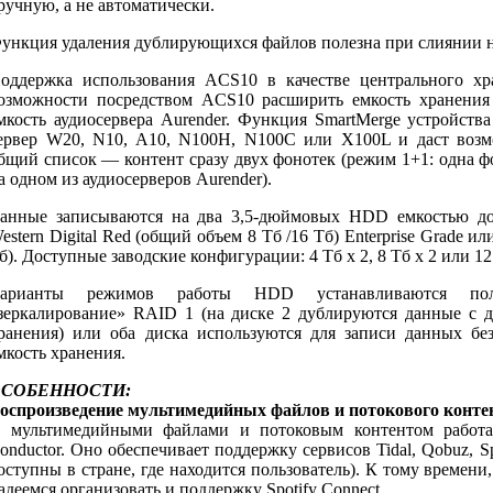
ручную, а не автоматически.
ункция удаления дублирующихся файлов полезна при слиянии н
оддержка использования ACS10 в качестве центрального х
озможности посредством ACS10 расширить емкость хранени
мкость аудиосервера Aurender. Функция SmartMerge устройст
ервер W20, N10, A10, N100H, N100C или X100L и даст возм
бщий список — контент сразу двух фонотек (режим 1+1: одна ф
а одном из аудиосерверов Aurender).
анные записываются на два 3,5-дюймовых HDD емкостью до
estern Digital Red (общий объем 8 Тб /16 Тб) Enterprise Grade ил
б). Доступные заводские конфигурации: 4 Тб x 2, 8 Тб x 2 или 12 
арианты режимов работы HDD устанавливаются поль
зеркалирование» RAID 1 (на диске 2 дублируются данные с д
ранения) или оба диска используются для записи данных бе
мкость хранения.
СОБЕННОСТИ:
оспроизведение мультимедийных файлов и потокового конте
 мультимедийными файлами и потоковым контентом работае
onductor. Оно обеспечивает поддержку сервисов Tidal, Qobuz, Sp
оступны в стране, где находится пользователь). К тому времени
адеемся организовать и поддержку Spotify Connect.