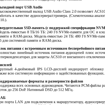
ыходной порт USB Audio
ысококачественный выход USB Audio Class 2.0 позволяет ACS
аботать в качестве аудиосервера/стримера. (Схемотехника анало
10.).
вердотельная SSD-память (с поддержкой специфркации NV
одель емкостью 8 ТБ/16 ТБ: 240 Гб NVMe-памяти для ОС и кэш
амяти и RAM-диска. Модель емкостью 24 ТБ: 480 Гб NVMe-пам
б для системной памяти и RAM-диска.
лок питания с встроенным источником бесперебойного пита
олностью линейный источник питания аудиоцепей плюс источн
уперконденсаторах для защиты ACS10 от внезапного отключени
исплей
рупный 4-дюймовый IPS LCD-дисплей индицирует обложку а
акже всю системную информацию о задействованных функциях.
оддерживаемые форматы и размерности файлов
оддержка всех основных аудиокодеков. Читаются PCM-файлы ра
оток до 256 DoP. Нативный DSD до 512 МГц.
ХАБ
ри порта LAN для подключения к маршрутизатору, аудиосерверу