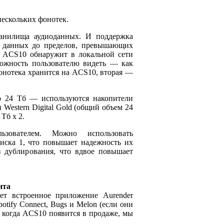
ескольких фонотек.
ранилища аудиоданных. И поддержка
я данных до пределов, превышающих
ва ACS10 обнаружит в локальной сети
ожность пользователю видеть — как
онотека хранится на ACS10, вторая —
 24 Тб — используются накопители
и Western Digital Gold (общий объем 24
Тб x 2.
зователем. Можно использовать
иска 1, что повышает надежность их
з дублирования, что вдвое повышает
нта
т встроенное приложение Aurender
otify Connect, Bugs и Melon (если они
, когда ACS10 появится в продаже, мы