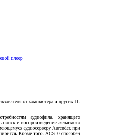
ьзователя от компьютера и других IT-
требностям аудиофила, хранящего
ть поиск и воспроизведение желаемого
меющемуся аудиосерверу Aurender, при
ширится. Кроме того, ACS10 способен