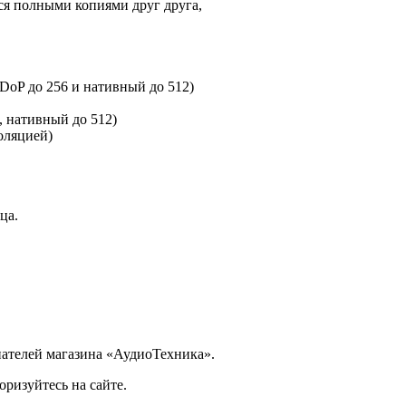
хся полными копиями друг друга,
oP до 256 и нативный до 512)
, нативный до 512)
оляцией)
ца.
ателей магазина «АудиоТехника».
ризуйтесь на сайте.