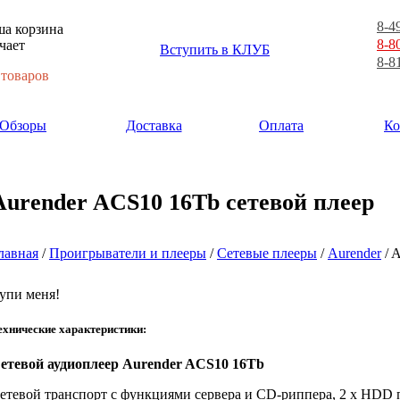
8-4
а корзина
8-8
чает
Вступить в КЛУБ
8-8
 товаров
Обзоры
Доставка
Оплата
Ко
Aurender ACS10 16Tb сетевой плеер
лавная
/
Проигрыватели и плееры
/
Сетевые плееры
/
Aurender
/ 
упи меня!
ехнические характеристики:
етевой аудиоплеер Aurender ACS10 16Tb
етевой транспорт с функциями сервера и CD-риппера, 2 х HDD п