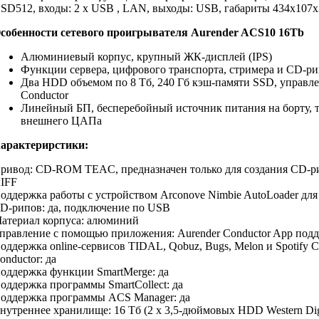
SD512, входы: 2 х USB , LAN, выходы: USB, габариты 434x107x31
собенности сетевого проигрывателя Aurender ACS10 16Tb
Алюминиевый корпус, крупный ЖК-дисплей (IPS)
Функции сервера, цифрового транспорта, стримера и СD-р
Два HDD объемом по 8 Тб, 240 Гб кэш-памяти SSD, управл
Conductor
Линейный БП, бесперебойный источник питания на борту, 
внешнего ЦАПа
арактерирстики:
ривод: CD-ROM TEAC, предназначен только для создания CD-
IFF
оддержка работы с устройством Arconove Nimbie AutoLoader для
D-рипов: да, подключение по USB
атериал корпуса: алюминий
правление с помощью приложения: Aurender Conductor App под
оддержка online-сервисов TIDAL, Qobuz, Bugs, Melon и Spotify 
onductor: да
оддержка функции SmartMerge: да
оддержка программы SmartCollect: да
оддержка программы ACS Manager: да
нутреннее хранилище: 16 Тб (2 х 3,5-дюймовых HDD Western Dig