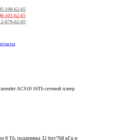
95-198-62-65
00-101-62-65
12-679-62-65
нтакты
Aurender ACS10 16Tb сетевой плеер
о 8 Тб, поддержка 32 бит/768 кГц и