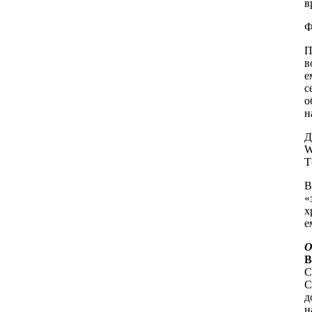
в
Ф
П
в
е
с
о
н
Д
W
Т
В
«
х
е
О
В
С
C
д
н