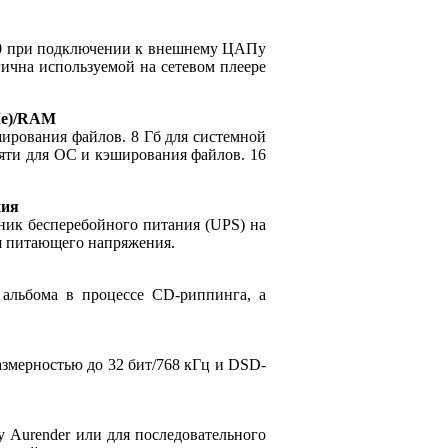
10 при подключении к внешнему ЦАПу
гична используемой на сетевом плеере
Me)/RAM
ирования файлов. 8 Гб для системной
яти для ОС и кэширования файлов. 16
ния
ик бесперебойного питания (UPS) на
я питающего напряжения.
льбома в процессе CD-риппинга, а
змерностью до 32 бит/768 кГц и DSD-
 Aurender или для последовательного