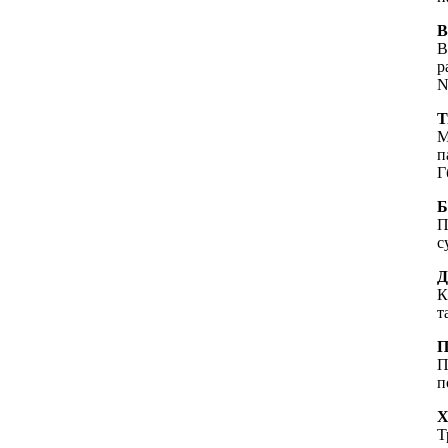
В
В
р
N
Т
М
п
Г
Б
П
с
Д
К
т
П
П
п
Т