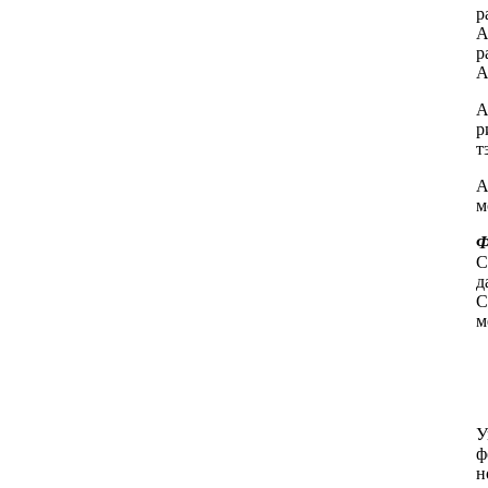
р
A
р
A
A
р
т
А
м
Ф
C
д
C
м
У
ф
н