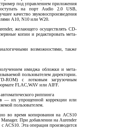
 стример под управлением приложения
поступать на порт Audio 2.0 USB,
чшее качество звуковоспроизведения
елями A10, N10 или W20.
render, желающего осуществлять CD-
зервные копии и редактировать мета-
аналогичными возможностями, также
олучением имиджа обложки и мета-
азываемой пользователем директории.
VD-ROM) с лотковым загрузочным
 формате FLAC,WAV или AIFF.
я автоматического риппинга
гов — их упрощенной коррекции или
няемой пользователем.
жно во время копирования на ACS10
Manager. При добавлении на Aurender
 с ACS10. Эта операция производится