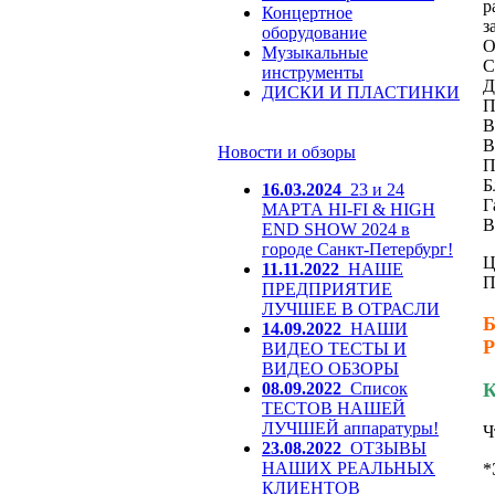
р
Концертное
з
оборудование
О
Музыкальные
С
инструменты
Д
ДИСКИ И ПЛАСТИНКИ
П
В
В
Новости и обзоры
П
Б
16.03.2024
23 и 24
Г
МАРТА HI-FI & HIGH
В
END SHOW 2024 в
городе Санкт-Петербург!
Ц
11.11.2022
НАШЕ
П
ПРЕДПРИЯТИЕ
ЛУЧШЕЕ В ОТРАСЛИ
Б
14.09.2022
НАШИ
Р
ВИДЕО ТЕСТЫ И
ВИДЕО ОБЗОРЫ
08.09.2022
Список
К
ТЕСТОВ НАШЕЙ
ЛУЧШЕЙ аппаратуры!
Ч
23.08.2022
ОТЗЫВЫ
НАШИХ РЕАЛЬНЫХ
*
КЛИЕНТОВ