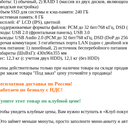
аботы: 1) обычный, 2) RAID 1 (массив из двух дисков, являющи
аводская настройка)
бъем SSD для системы и кэш-памяти: 240 ГБ
истемная память: 8 ГБ
исплей: 4" LCD (IPS), цветной
оддерживаемые форматы файлов: PCM до 32 бит/768 кГц, DSD (D
ходы: USB 2.0 (фронтальная панель), USB 3.0
ыходы: USB Audio 2.0 (PCM до 32 бит/768 кГц, DSD (DoP до 256
рочая коммутация: 3 гигабитных порта LAN (один с двойной из
лок питания: 1) линейный, 2) источник бесперебойного питания
абариты (ШхВхГ): 430x96x355 мм
ес: 12,3 кг (с учетом двух HDD), 12,1 кг (без HDD)
ены действительны только при наличии товара на складе продав
ри заказе товара "Под заказ" цену уточняйте у продавца!
есплатная доставка по России!
аботаем по безналу с НДС!
упите этот товар по клубной цене!
тобы увидеть клубные цены, Вам нужно вступить в «Клуб покуп
Это займет меньше минуты, просто заполните мини-анкету и авто