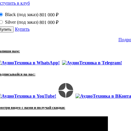
ступить в клуб
Black (под заказ)
801 000
₽
Silver (под заказ)
801 000
₽
Купить
Подро
апиши нам:
одписывайся на нас:
мотри видео с нами и получай скидки: