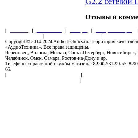
G2.2 сетевой
Отзывы и комм
|
Главная
|
О магазине
|
Товары
|
Обзоры и акции
Правила клуба
|
Гарантии безопасности
|
Copyright © 2014-2024 AudioTechnics.ru. Территория качеств
«АудиоТехника». Все права защищены.
Череповец, Вологда, Москва, Санкт-Петербург, Новосибирск,
Челябинск, Омск, Самара, Ростов-на-Дону и др.
Телефоны справочной службы магазина: 8-900-531-99-55, 8-900
65.
|
Пользовательское соглашение
|
Обработка персональн
Политика конфиденциальности
|