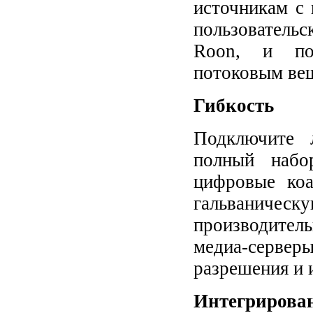
источникам с
пользователь
Roon, и поз
потоковым ве
Гибкость
Подключите 
полный набо
цифровые ко
гальвани
производитель
медиа-серве
разрешения и и
Интегрирован