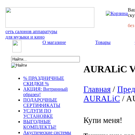
Ваш
ску
без
сеть салонов аппаратуры
для музыки и кино
О магазине
Товары
AURALiC V
% ПРАЗДНИЧНЫЕ
СКИДКИ %
Главная
/
Пред
АКЦИЯ: Витринный
образец!
AURALiC
/ A
ПОДАРОЧНЫЕ
СЕРТИФИКАТЫ
УСЛУГИ ПО
УСТАНОВКЕ
Купи меня!
ВЫГОДНЫЕ
КОМПЛЕКТЫ!
Акустические системы