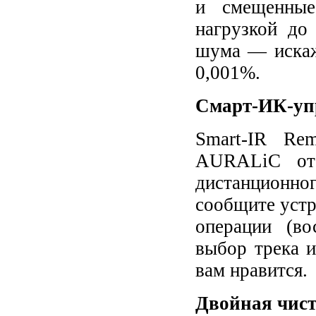
и смещенны
нагрузкой до
шума — искаж
0,001%.
Смарт-ИК-уп
Smart-IR Rem
AURALiC ото
дистанционно
сообщите устро
операции (во
выбор трека и
вам нравится.
Двойная чист