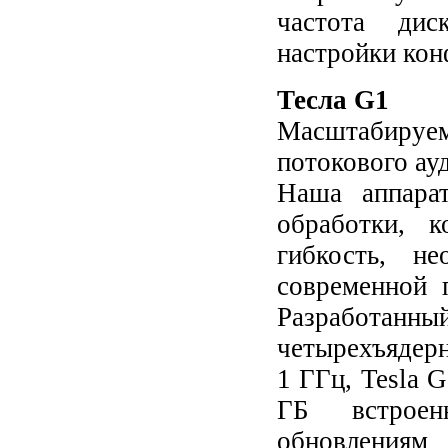
частота дис
настройки кон
Тесла G1
Масштабируе
потокового ау
Наша аппара
обработки, 
гибкость, не
современной 
Разработанн
четырехъядерн
1 ГГц, Tesla 
ГБ встроен
обновлениям