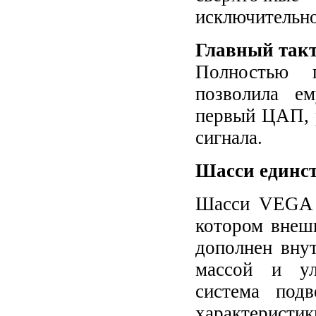
исключительно
Главный так
Полностью 
позволила ем
первый ЦАП, 
сигнала.
Шасси единст
Шасси VEGA G
котором внеш
дополнен вну
массой и ул
система под
характеристик