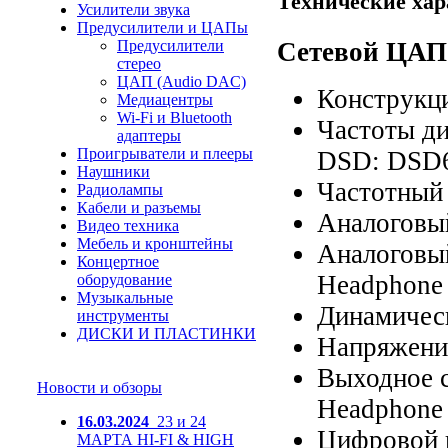
Технические хар
Усилители звука
Предусилители и ЦАПы
Предусилители
Сетевой ЦА
стерео
ЦАП (Audio DAC)
Конструкци
Медиацентры
Wi-Fi и Bluetooth
Частоты ди
адаптеры
Проигрыватели и плееры
DSD: DSD6
Наушники
Частотный д
Радиолампы
Кабели и разъемы
Аналоговый
Видео техника
Мебель и кронштейны
Аналоговый
Концертное
Headphone 
оборудование
Музыкальные
Динамическ
инструменты
ДИСКИ И ПЛАСТИНКИ
Напряжение
Выходное 
Новости и обзоры
Headphone 
16.03.2024
23 и 24
Цифровой в
МАРТА HI-FI & HIGH