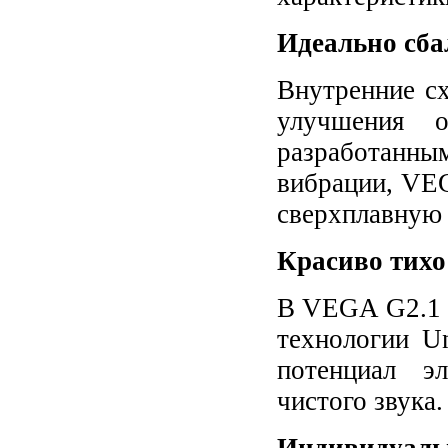
Идеально сб
Внутренние с
улучшения о
разработанным
вибрации, VEG
сверхплавную 
Красиво тихо
В VEGA G2.1 р
технологии Un
потенциал э
чистого звук
Индивидуал