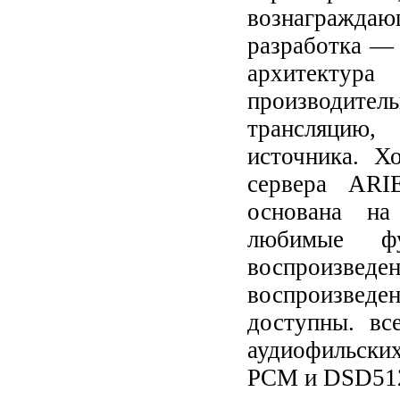
вознагражд
разработка — 
архитектур
производител
трансляцию
источника.
Хо
сервера ARI
основана на
любимые ф
воспроизведе
воспроизведе
доступны. в
аудиофильски
PCM и DSD512