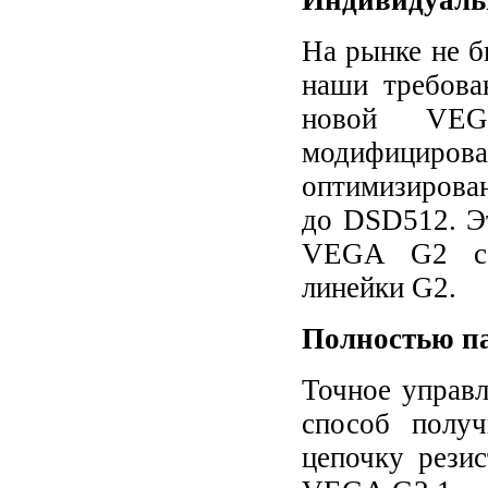
На рынке не 
наши требова
новой VEG
модифициро
оптимизирова
до DSD512. Эт
VEGA G2 соо
линейки G2.
Полностью па
Точное управл
способ получ
цепочку рези