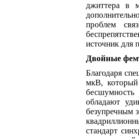
джиттера в м
дополнительн
проблем свя
беспрепятств
источник для 
Двойные фемт
Благодаря сп
мкВ, который
бесшумность
обладают уди
безупречным з
квадриллион
стандарт синх