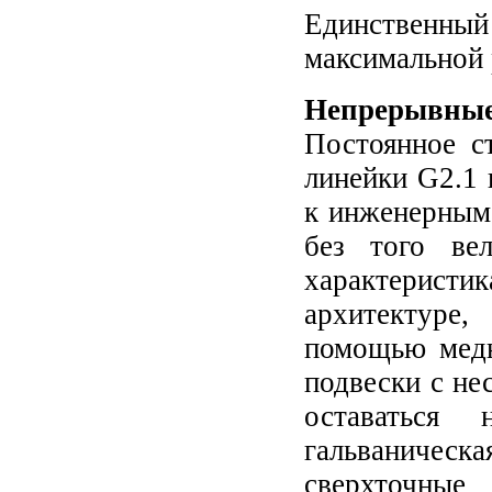
Единственный 
максимальной 
Непрерывные
Постоянное с
линейки G2.1
к инженерным
без того ве
характеристи
архитектуре
помощью медн
подвески с н
оставаться 
гальваничес
сверхточные