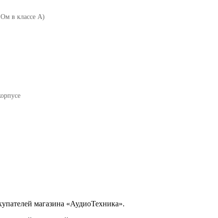
 Ом в классе A)
корпусе
купателей магазина «АудиоТехника».