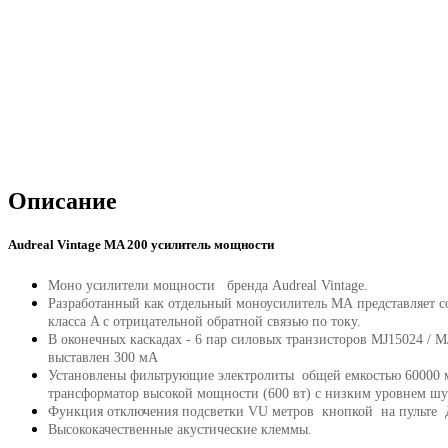
Описание
Audreal Vintage MA 200 усилитель мощности
Моно усилители мощности бренда Audreal Vintage.
Разработанный как отдельный моноусилитель MA представляет 
класса A с отрицательной обратной связью по току.
В оконечных каскадах - 6 пар силовых транзисторов MJ15024 / M
выставлен 300 мА
Установлены фильтрующие электролиты общей емкостью 60000 
трансформатор высокой мощности (600 вт) с низким уровнем шу
Функция отключения подсветки VU метров кнопкой на пульте 
Высококачественные акустические клеммы.