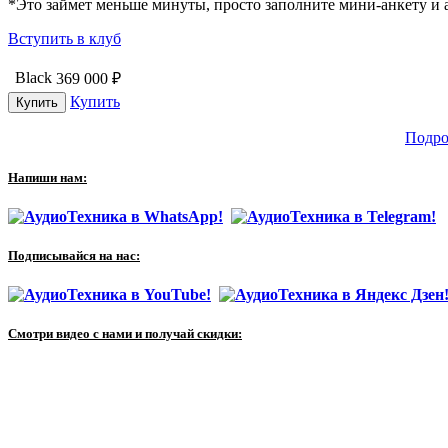
*Это займет меньше минуты, просто заполните мини-анкету и а
Вступить в клуб
Black
369 000
₽
Купить
Подро
Напиши нам:
Подписывайся на нас:
Смотри видео с нами и получай скидки: