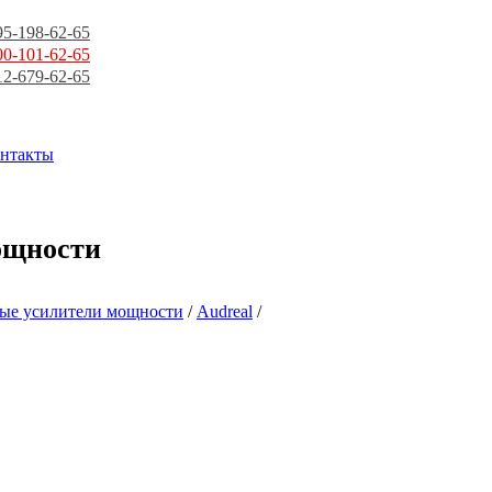
95-198-62-65
00-101-62-65
12-679-62-65
нтакты
ощности
ые усилители мощности
/
Audreal
/