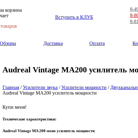
8-4
а корзина
8-8
чает
Вступить в КЛУБ
8-8
 товаров
Обзоры
Доставка
Оплата
Ко
Audreal Vintage MA200 усилитель м
Главная
/
Усилители звука
/
Усилители мощности
/
Двухканальн
Audreal Vintage MA200 усилитель мощности
Купи меня!
Технические характеристики:
Audreal Vintage MA 200 моно усилитель мощности