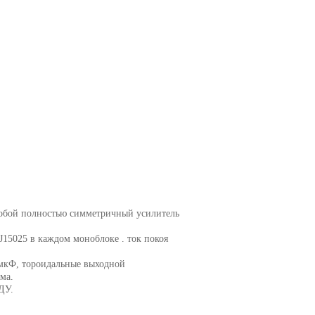
собой полностью симметричный усилитель
J15025 в каждом моноблоке . ток покоя
мкФ, тороидальные выходной
ма.
ДУ.