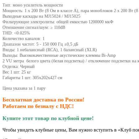
Тип: моно усилитель мощности
Мощность: 1 х
200 Вт (8 Ом в классе A), пара моноблоков
2 х
200 Вт (8
Выходные каскады
на MJ15024 / MJ15025
Фильтрующие электролиты: общей емкостью
1200000
мкФ
Отношение сигнал/шум:
≥ 110dB
THD:
<0.025%
Количество каналов: 1
Диапазон частот:
5 - 150 000 Гц ±0,5 дБ
Входы: 1 небалансный (RCA), 1 балансный (XLR)
Выходы:
Высококачественные акустические клеммы Bi-Amp
2 VU метра белого цвета (белая подсветка) / отключение подсветки на 
Отделка: Черный
Вес 1 шт: 25 кг
Габариты 1 шт: 305х202х427 см
Цена указана за 1 пару
Бесплатная доставка по России!
Работаем по безналу с НДС!
Купите этот товар по клубной цене!
Чтобы увидеть клубные цены, Вам нужно вступить в «Клуб по