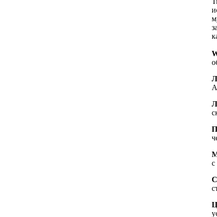
T
и
м
з
к
W
о
Л
A
Л
с
П
ч
М
с
С
с
Ц
у