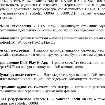
racks, Deezer, Amazon Music, Napster, KKBox и Sirius XM - во
спользовать радио-гид с тысячами интернет-станций и под
узыку с домашнего медиа-сервера, совместимого с DLNA. В осн
аимствованные у audiolab 6000A и 6000CDT, поэтому музы
ачества.
i-Fi® технология
- DTS Play-Fi организует стриминг муз
беспечивая идеальную синхронизацию аудио, без задержек и без п
юбая операционная система
– полная совместимость со всеми
ndroidTM, Windows® PC и Fire OS
егкая настройка
– Никаких логинов, никаких сложных наст
качайте приложение и через пару минут вы будете готовы слуша
риложение DTS Play-Fi App
- Просто скачайте бесплатное пр
ерез Wi-Fi на любую колонку в любой комнате дома
ультирумные системы
– Наслаждайтесь музыкой в любой комн
 идеальной синхронизацией, без задержек. Командуете системой 
триминг аудио со сжатием без потерь
– потоки с разреше
триминговыми сервисами и форматами файлов
АП референсного класса ESS Sabre32 ES9018K2M
– тако
силителе audiolab 6000A