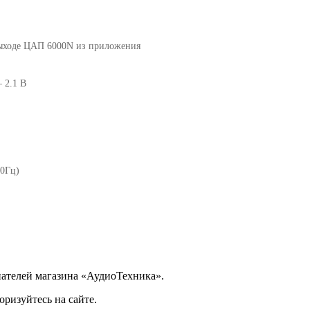
 выходе ЦАП 6000N из приложения
 2.1 В
60Гц)
ателей магазина «АудиоТехника».
ризуйтесь на сайте.