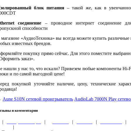
золированный блок питания
– такой же, как в увенчанном
000CDT
thernet соединение
– проводное интернет соединение дл
ропускной способности
 магазине «АудиоТехника» вы всегда можете купить различные
юбых известных брендов.
формляйте покупку прямо сейчас. Для этого поместите выбранн
Оформить заказ».
е нашли у нас то, что искали? Привезем любые компоненты Hi-Fi
роки и по самой выгодной цене!
еред покупкой уточняйте наличие, цену, технические хара
родавца!
←
Aune S10N сетевой проигрыватель
AudioLab 7000N Play сетево
тзывы и комментарии
|
Обзоры и акции
|
Доставка
|
Оплата
|
Контакты
|
ности
|