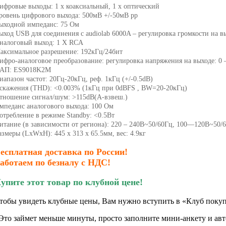
ифровые выходы: 1 x коаксиальный, 1 x оптический
ровень цифрового выхода: 500мВ +/-50мВ pp
ыходной импеданс: 75 Ом
ыход USB для соединения с audiolab 6000A – регулировка громкости на
налоговый выход: 1 X RCA
аксимальное разрешение: 192кГц/24бит
ифро-аналоговое преобразование: регулировка напряжения на выходе: 0 –
АП: ES9018K2M
иапазон частот: 20Гц-20кГц, реф. 1кГц (+/-0.5dB)
скажения (THD): <0.003% (1кГц при 0dBFS , BW=20-20кГц)
тношение сигнал/шум: >115dB(A-взвеш.)
мпеданс аналогового выхода: 100 Ом
отребление в режиме Standby: <0.5Вт
итание (в зависимости от региона): 220 – 240В~50/60Гц, 100—120В~50/
азмеры (LxWxH): 445 х 313 х 65.5мм, вес: 4.9кг
есплатная доставка по России!
аботаем по безналу с НДС!
упите этот товар по клубной цене!
тобы увидеть клубные цены, Вам нужно вступить в «Клуб покуп
Это займет меньше минуты, просто заполните мини-анкету и авто