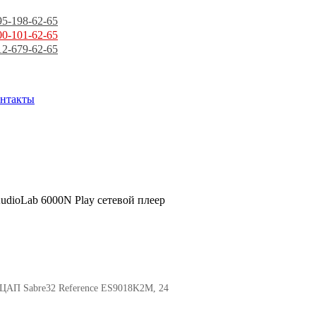
95-198-62-65
00-101-62-65
12-679-62-65
нтакты
udioLab 6000N Play сетевой плеер
 ЦАП Sabre32 Reference ES9018K2M, 24