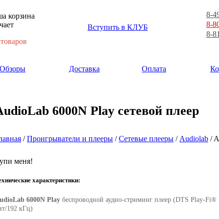
8-4
а корзина
8-8
чает
Вступить в КЛУБ
8-8
 товаров
Обзоры
Доставка
Оплата
Ко
AudioLab 6000N Play сетевой плеер
лавная
/
Проигрыватели и плееры
/
Сетевые плееры
/
Audiolab
/ A
упи меня!
ехнические характеристики:
udioLab 6000N Play
беспроводной аудио-стриминг плеер (DTS Play-Fi®
ит/192 кГц)