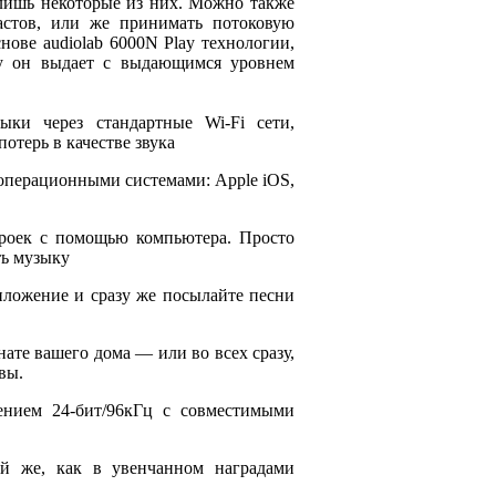
т лишь некоторые из них. Можно также
кастов, или же принимать потоковую
ове audiolab 6000N Play технологии,
ку он выдает с выдающимся уровнем
ыки через стандартные Wi-Fi сети,
отерь в качестве звука
 операционными системами: Apple iOS,
роек с помощью компьютера. Просто
ть музыку
иложение и сразу же посылайте песни
ате вашего дома — или во всех сразу,
вы.
нием 24-бит/96кГц с совместимыми
й же, как в увенчанном наградами