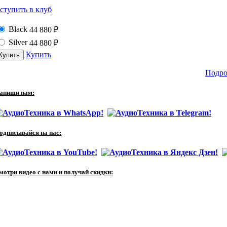
ступить в клуб
Black
44 880
₽
Silver
44 880
₽
Купить
Подро
апиши нам:
одписывайся на нас:
мотри видео с нами и получай скидки: