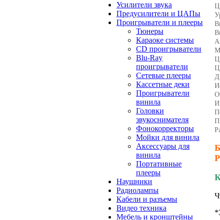
Усилители звука
Ц
Предусилители и ЦАПы
У
Проигрыватели и плееры
В
Тюнеры
В
Караоке системы
А
CD проигрыватели
М
Blu-Ray
Ц
проигрыватели
Ц
Сетевые плееры
Д
Кассетные деки
И
Проигрыватели
О
винила
И
Головки
П
звукоснимателя
П
Фонокорректоры
Р
Мойки для винила
Аксессуары для
Б
винила
Р
Портативные
плееры
К
Наушники
Радиолампы
Ч
Кабели и разъемы
Видео техника
*
Мебель и кронштейны