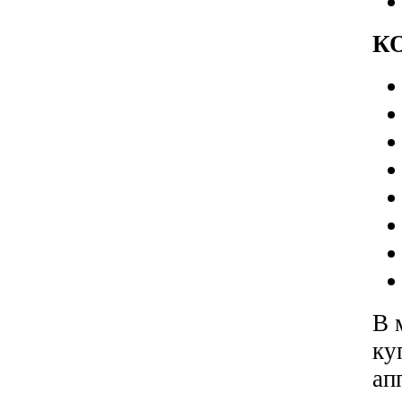
К
В 
ку
ап