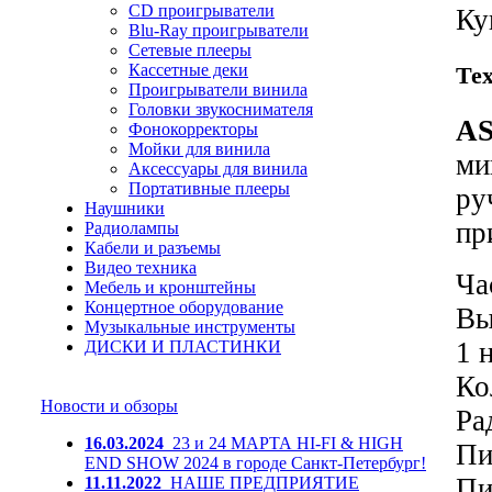
CD проигрыватели
Ку
Blu-Ray проигрыватели
Сетевые плееры
Кассетные деки
Те
Проигрыватели винила
Головки звукоснимателя
AS
Фонокорректоры
Мойки для винила
ми
Аксессуары для винила
Портативные плееры
ру
Наушники
пр
Радиолампы
Кабели и разъемы
Видео техника
Ча
Мебель и кронштейны
Концертное оборудование
Вы
Музыкальные инструменты
1 
ДИСКИ И ПЛАСТИНКИ
Ко
Новости и обзоры
Ра
16.03.2024
23 и 24 МАРТА HI-FI & HIGH
Пи
END SHOW 2024 в городе Санкт-Петербург!
Пи
11.11.2022
НАШЕ ПРЕДПРИЯТИЕ