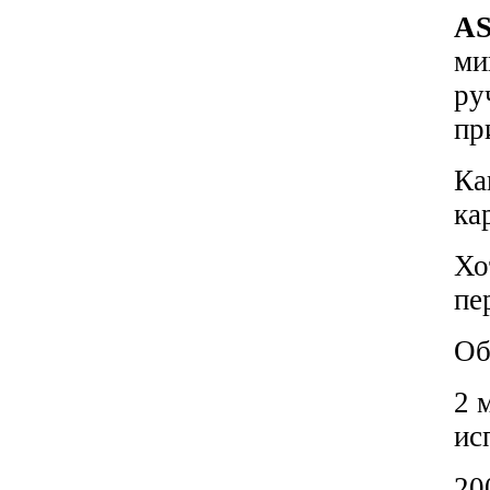
AS
ми
ру
пр
Ка
ка
Хо
пе
Об
2 
ис
20