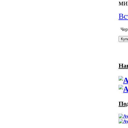
ми
Вс
Че
На
По