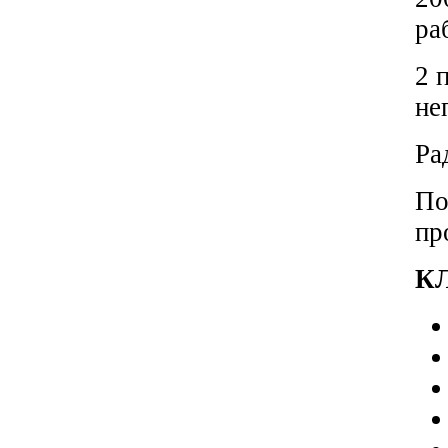
ра
2 
не
Ра
По
пр
К