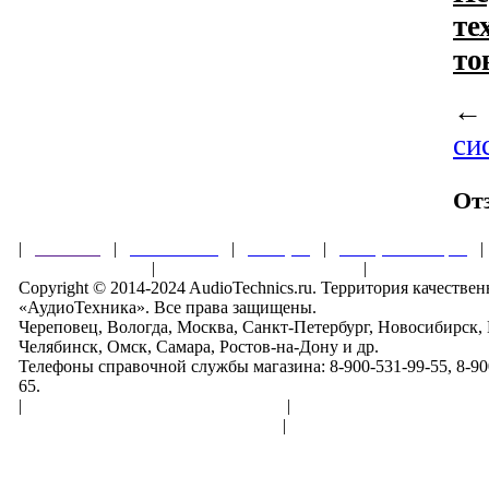
те
то
си
От
|
Главная
|
О магазине
|
Товары
|
Обзоры и акции
Правила клуба
|
Гарантии безопасности
|
Copyright © 2014-2024 AudioTechnics.ru. Территория качеств
«АудиоТехника». Все права защищены.
Череповец, Вологда, Москва, Санкт-Петербург, Новосибирск,
Челябинск, Омск, Самара, Ростов-на-Дону и др.
Телефоны справочной службы магазина: 8-900-531-99-55, 8-900
65.
|
Пользовательское соглашение
|
Обработка персональн
Политика конфиденциальности
|