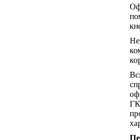
Оф
по
кн
Не
ко
ко
Вс
сп
оф
ГК
пр
ха
Пе