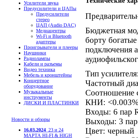
Технические хар
Усилители звука
Предусилители и ЦАПы
Предусилители
П
редваритель
стерео
ЦАП (Audio DAC)
Бюджетная мод
Медиацентры
Wi-Fi и Bluetooth
борту богатые
адаптеры
Проигрыватели и плееры
подключения а
Наушники
аудиофильског
Радиолампы
Кабели и разъемы
Видео техника
Тип усилителя
Мебель и кронштейны
Концертное
Частотный диа
оборудование
Соотношение 
Музыкальные
инструменты
КНИ: <0.003
ДИСКИ И ПЛАСТИНКИ
Входы: 6 пар
Новости и обзоры
Выходы: 3 па
Цвет: черный
16.03.2024
23 и 24
МАРТА HI-FI & HIGH