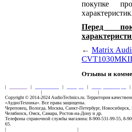
покупке пр
характеристик
Перед пок
характеристи
←
Matrix Aud
CVT1030MKI
Отзывы и комм
|
Главная
|
О магазине
|
Товары
|
Обзоры и акции
Правила клуба
|
Гарантии безопасности
|
Copyright © 2014-2024 AudioTechnics.ru. Территория качеств
«АудиоТехника». Все права защищены.
Череповец, Вологда, Москва, Санкт-Петербург, Новосибирск,
Челябинск, Омск, Самара, Ростов-на-Дону и др.
Телефоны справочной службы магазина: 8-900-531-99-55, 8-900
65.
|
Пользовательское соглашение
|
Обработка персональн