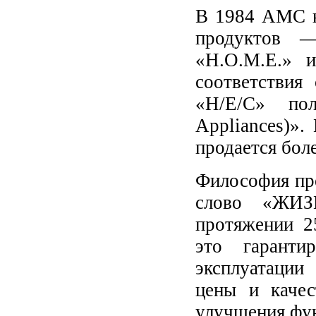
В 1984 AMC н
продуктов —
«H.O.M.E.» 
соответствия
«H/E/C» по
Appliances)»
продается боле
Философия пр
слово «ЖИЗ
протяжении 2
это гаранти
эксплуатации
цены и качес
улучшения фун