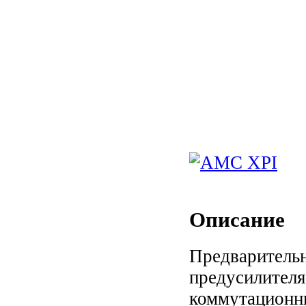
Описание
П
редваритель
предусилите
коммутационн