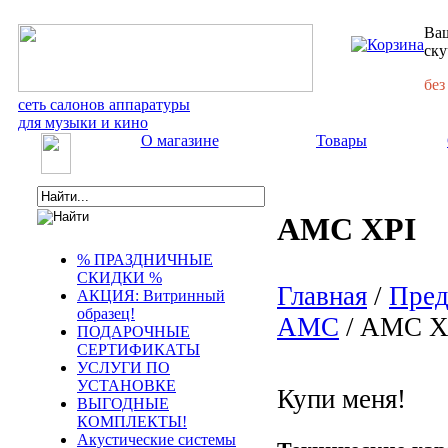
Ваш
ску
без
сеть салонов аппаратуры
для музыки и кино
О магазине
Товары
AMC XPI
% ПРАЗДНИЧНЫЕ
СКИДКИ %
Главная
/
Пред
АКЦИЯ: Витринный
образец!
AMC
/ AMC X
ПОДАРОЧНЫЕ
СЕРТИФИКАТЫ
УСЛУГИ ПО
УСТАНОВКЕ
Купи меня!
ВЫГОДНЫЕ
КОМПЛЕКТЫ!
Акустические системы