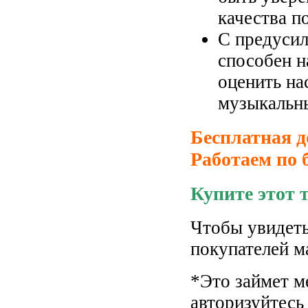
качества п
С предуси
способен н
оценит
ь
на
музыкальн
Бесплатная д
Работаем по 
Купите этот 
Чтобы увидеть
покупателей м
*Это займет м
авторизуйтесь 