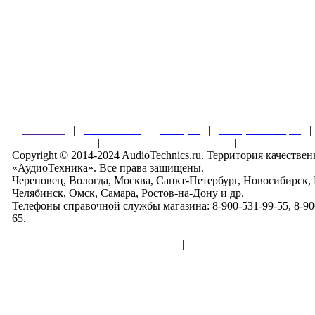
|
Главная
|
О магазине
|
Товары
|
Обзоры и акции
Правила клуба
|
Гарантии безопасности
|
Copyright © 2014-2024 AudioTechnics.ru. Территория качеств
«АудиоТехника». Все права защищены.
Череповец, Вологда, Москва, Санкт-Петербург, Новосибирск,
Челябинск, Омск, Самара, Ростов-на-Дону и др.
Телефоны справочной службы магазина: 8-900-531-99-55, 8-900
65.
|
Пользовательское соглашение
|
Обработка персональн
Политика конфиденциальности
|