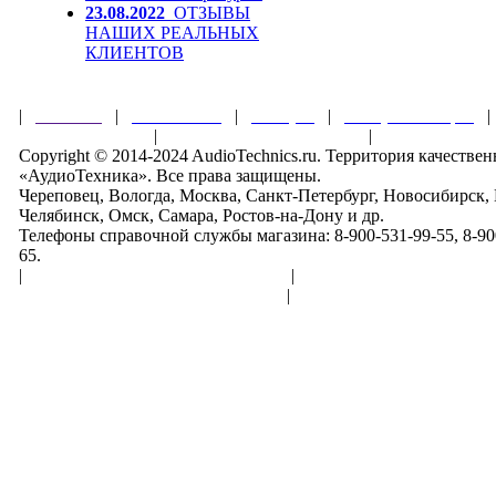
23.08.2022
ОТЗЫВЫ
НАШИХ РЕАЛЬНЫХ
КЛИЕНТОВ
|
Главная
|
О магазине
|
Товары
|
Обзоры и акции
Правила клуба
|
Гарантии безопасности
|
Copyright © 2014-2024 AudioTechnics.ru. Территория качеств
«АудиоТехника». Все права защищены.
Череповец, Вологда, Москва, Санкт-Петербург, Новосибирск,
Челябинск, Омск, Самара, Ростов-на-Дону и др.
Телефоны справочной службы магазина: 8-900-531-99-55, 8-900
65.
|
Пользовательское соглашение
|
Обработка персональн
Политика конфиденциальности
|