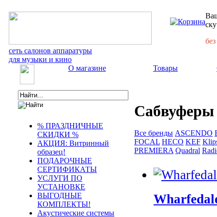
Ваш
ску
без
сеть салонов аппаратуры
для музыки и кино
О магазине
Товары
Сабвуферы 
% ПРАЗДНИЧНЫЕ
Все бренды
ASCENDO
СКИДКИ %
FOCAL
HECO
KEF
Klip
АКЦИЯ: Витринный
PREMIERA
Quadral
Radi
образец!
ПОДАРОЧНЫЕ
СЕРТИФИКАТЫ
УСЛУГИ ПО
УСТАНОВКЕ
ВЫГОДНЫЕ
Wharfedal
КОМПЛЕКТЫ!
Акустические системы