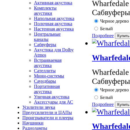
Wharfedal
Активная акустика
Комплекты
Сабвуферы 
акустики
Напольная акустика
Черное дерево
Полочная акустика
Белый
Настенная акустика
Центральные
Подробнее
каналы
Сабвуферы
Акустика для Dolby
Atmos
Wharfedal
Встраиваемая
акустика
Wharfedal
Сателлиты
Мини-системы
Сабвуферы 
Саундбары
Портативная
Черное дерево
акустика
Уличная акустика
Белый
Аксессуары для АС
Подробнее
Усилители звука
Предусилители и ЦАПы
Проигрыватели и плееры
Наушники
Wharfedal
Радиолампы