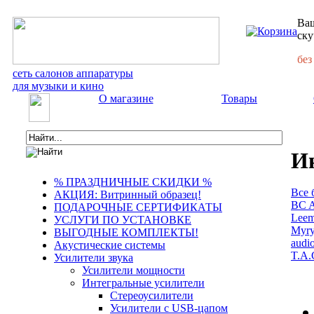
Ваш
ску
без
сеть салонов аппаратуры
для музыки и кино
О магазине
Товары
Ин
% ПРАЗДНИЧНЫЕ СКИДКИ %
Все 
АКЦИЯ: Витринный образец!
BC A
ПОДАРОЧНЫЕ СЕРТИФИКАТЫ
Leem
УСЛУГИ ПО УСТАНОВКЕ
Myry
ВЫГОДНЫЕ КОМПЛЕКТЫ!
audi
Акустические системы
T.A.
Усилители звука
Усилители мощности
Интегральные усилители
Стереоусилители
Усилители с USB-цапом