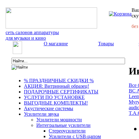
Ваш
ску
без
сеть салонов аппаратуры
для музыки и кино
О магазине
Товары
Ин
% ПРАЗДНИЧНЫЕ СКИДКИ %
Все 
АКЦИЯ: Витринный образец!
BC A
ПОДАРОЧНЫЕ СЕРТИФИКАТЫ
Leem
УСЛУГИ ПО УСТАНОВКЕ
Myry
ВЫГОДНЫЕ КОМПЛЕКТЫ!
audi
Акустические системы
T.A.
Усилители звука
Усилители мощности
Интегральные усилители
Стереоусилители
Усилители с USB-цапом