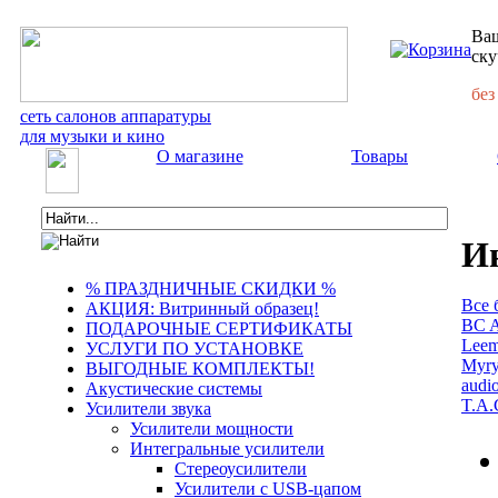
Ваш
ску
без
сеть салонов аппаратуры
для музыки и кино
О магазине
Товары
И
% ПРАЗДНИЧНЫЕ СКИДКИ %
Все 
АКЦИЯ: Витринный образец!
BC A
ПОДАРОЧНЫЕ СЕРТИФИКАТЫ
Leem
УСЛУГИ ПО УСТАНОВКЕ
Myry
ВЫГОДНЫЕ КОМПЛЕКТЫ!
audi
Акустические системы
T.A.
Усилители звука
Усилители мощности
Интегральные усилители
Стереоусилители
Усилители с USB-цапом