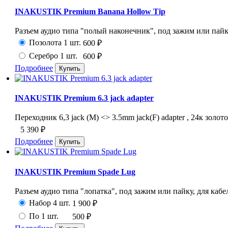
INAKUSTIK Premium Banana Hollow Tip
Разъем аудио типа "полый наконечник", под зажим или пайку
Позолота 1 шт.
600
₽
Серебро 1 шт.
600
₽
Подробнее
INAKUSTIK Premium 6.3 jack adapter
Переходник 6,3 jack (M) <> 3.5mm jack(F) adapter , 24к золото
5 390
₽
Подробнее
INAKUSTIK Premium Spade Lug
Разъем аудио типа "лопатка", под зажим или пайку, для кабел
Набор 4 шт.
1 900
₽
По 1 шт.
500
₽