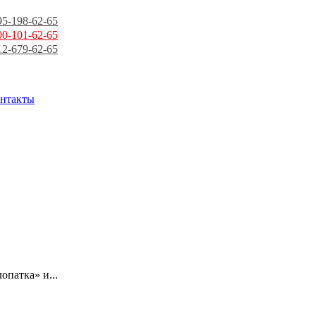
95-198-62-65
00-101-62-65
12-679-62-65
нтакты
опатка» и...