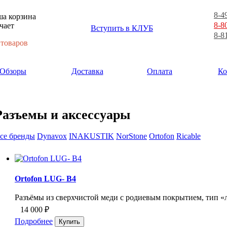
8-4
а корзина
8-8
чает
Вступить в КЛУБ
8-8
 товаров
Обзоры
Доставка
Оплата
Ко
Разъемы и аксессуары
се бренды
Dynavox
INAKUSTIK
NorStone
Ortofon
Ricable
Ortofon LUG- B4
Разъёмы из сверхчистой меди с родиевым покрытием, тип «л
14 000
₽
Подробнее