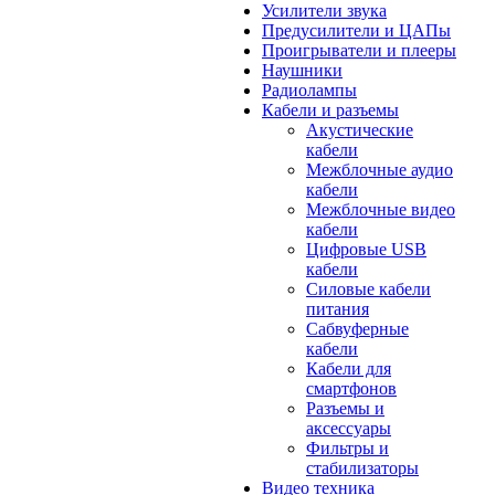
Усилители звука
Предусилители и ЦАПы
Проигрыватели и плееры
Наушники
Радиолампы
Кабели и разъемы
Акустические
кабели
Межблочные аудио
кабели
Межблочные видео
кабели
Цифровые USB
кабели
Силовые кабели
питания
Сабвуферные
кабели
Кабели для
смартфонов
Разъемы и
аксессуары
Фильтры и
стабилизаторы
Видео техника