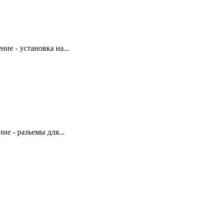
ие - установка на...
ие - разъемы для...