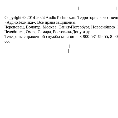
|
Главная
|
О магазине
|
Товары
|
Обзоры и акции
Правила клуба
|
Гарантии безопасности
|
Copyright © 2014-2024 AudioTechnics.ru. Территория качеств
«АудиоТехника». Все права защищены.
Череповец, Вологда, Москва, Санкт-Петербург, Новосибирск,
Челябинск, Омск, Самара, Ростов-на-Дону и др.
Телефоны справочной службы магазина: 8-900-531-99-55, 8-900
65.
|
Пользовательское соглашение
|
Обработка персональн
Политика конфиденциальности
|