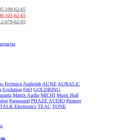
95-198-62-65
00-101-62-65
12-679-62-65
нтакты
o-Technica
Audiolab
AUNE
AURALiC
a
Evolution
FiiO
GOLDRING
rantz
Matrix Audio
MICHI
Music Hall
ofon
Parasound
PHAZE AUDIO
Pioneer
TALK Electronics
TEAC
TONE
ель