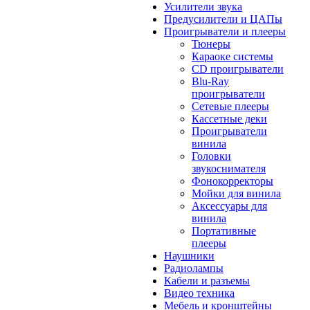
Усилители звука
Предусилители и ЦАПы
Проигрыватели и плееры
Тюнеры
Караоке системы
CD проигрыватели
Blu-Ray
проигрыватели
Сетевые плееры
Кассетные деки
Проигрыватели
винила
Головки
звукоснимателя
Фонокорректоры
Мойки для винила
Аксессуары для
винила
Портативные
плееры
Наушники
Радиолампы
Кабели и разъемы
Видео техника
Мебель и кронштейны