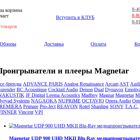
8-4
а корзина
8-8
чает
Вступить в КЛУБ
8-8
 товаров
Обзоры
Доставка
Оплата
Ко
Проигрыватели и плееры Magnetar
се бренды
ADVANCE PARIS
Analog Renaissance
Arcam
AST
Audi
urender
BC Acoustique
Cocktail Audio
Denon
Dual
Dynavox
Emotiv
NAKUSTIK
JF Digital
Leema Acoustics
Madboy
Magnat
Magnetar
Ma
yryad Systems
NAGAOKA
NUPRiME
OCTAVIO
Opera Audio
Ort
REMIERA
Primare
Pro-Ject
REAVON
Rotel
Shanling
SONY
T.A.C.
INNER
Vincent
VPI
Magnetar UDP 900 UHD MKII Blu-Ray медиапроигрыват