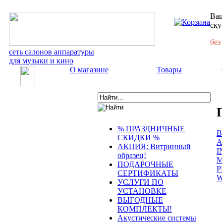
Ваш
ску
без
сеть салонов аппаратуры
для музыки и кино
О магазине
Товары
% ПРАЗДНИЧНЫЕ
В
СКИДКИ %
A
АКЦИЯ: Витринный
I
образец!
M
ПОДАРОЧНЫЕ
P
СЕРТИФИКАТЫ
W
УСЛУГИ ПО
УСТАНОВКЕ
ВЫГОДНЫЕ
КОМПЛЕКТЫ!
Акустические системы