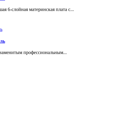
я 6-слойная материнская плата с...
ель
наменитым профессиональным...