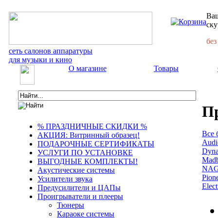
Ваш
ску
без
сеть салонов аппаратуры
для музыки и кино
О магазине
Товары
Пр
% ПРАЗДНИЧНЫЕ СКИДКИ %
Все 
АКЦИЯ: Витринный образец!
Audi
ПОДАРОЧНЫЕ СЕРТИФИКАТЫ
Dyn
УСЛУГИ ПО УСТАНОВКЕ
Mad
ВЫГОДНЫЕ КОМПЛЕКТЫ!
NA
Акустические системы
Pion
Усилители звука
Elect
Предусилители и ЦАПы
Проигрыватели и плееры
Тюнеры
Караоке системы