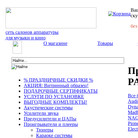
Ваш
ску
без
сеть салонов аппаратуры
для музыки и кино
О магазине
Товары
П
P
% ПРАЗДНИЧНЫЕ СКИДКИ %
АКЦИЯ: Витринный образец!
ПОДАРОЧНЫЕ СЕРТИФИКАТЫ
Все 
УСЛУГИ ПО УСТАНОВКЕ
Audi
ВЫГОДНЫЕ КОМПЛЕКТЫ!
Dyn
Акустические системы
Mad
Усилители звука
NA
Предусилители и ЦАПы
Pion
Проигрыватели и плееры
Elect
Тюнеры
Караоке системы