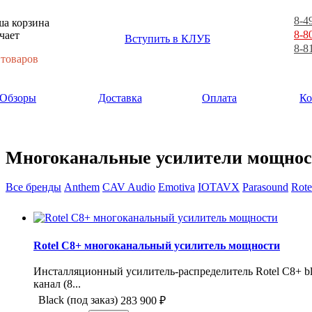
8-4
а корзина
8-8
чает
Вступить в КЛУБ
8-8
 товаров
Обзоры
Доставка
Оплата
Ко
Многоканальные усилители мощност
Все бренды
Anthem
CAV Audio
Emotiva
IOTAVX
Parasound
Rote
Rotel C8+ многоканальный усилитель мощности
Инсталляционный усилитель-распределитель Rotel C8+ bl
канал (8...
Black (под заказ)
283 900
₽