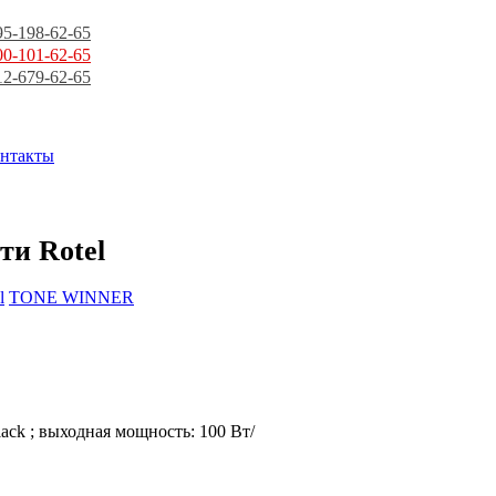
95-198-62-65
00-101-62-65
12-679-62-65
нтакты
и Rotel
l
TONE WINNER
ack ; выходная мощность: 100 Вт/