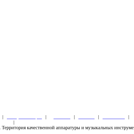
|
Обзоры и акции
|
Доставка
|
Оплата
|
Контакты
|
ности
|
ru. Территория качественной аппаратуры и музыкальных инструм
.