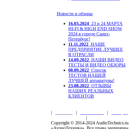
Новости и обзоры
16.03.2024
23 и 24 МАРТА
HI-FI & HIGH END SHOW
2024 в городе Санкт-
Петербург!
11.11.2022
НАШЕ
ПРЕДПРИЯТИЕ ЛУЧШЕЕ
В ОТРАСЛИ
14.09.2022
НАШИ ВИДЕО
ТЕСТЫ И ВИДЕО ОБЗОРЫ
08.09.2022
Список
ТЕСТОВ НАШЕЙ
ЛУЧШЕЙ аппаратуры!
23.08.2022
ОТЗЫВЫ
НАШИХ РЕАЛЬНЫХ
КЛИЕНТОВ
|
Главная
|
О магазине
|
Товары
Правила клуба
|
Гарантии безопас
Copyright © 2014-2024 AudioTechnics.
«АудиоТехника». Все права защищены