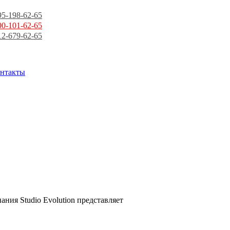
95-198-62-65
00-101-62-65
12-679-62-65
нтакты
ния Studio Evolution представляет