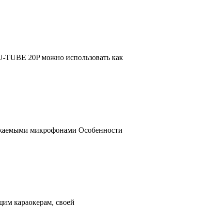
-TUBE 20P можно использовать как
яжаемыми микрофонами Особенности
им караокерам, своей