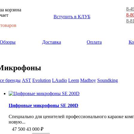
8-4
а корзина
8-8
чает
Вступить в КЛУБ
8-8
 товаров
Обзоры
Доставка
Оплата
Ко
Микрофоны
се бренды
AST
Evolution
LAudio
Leem
Madboy
Soundking
Цифровые микрофоны SE 200D
Специально для ценителей профессионального караоке компа
новую...
47 500
43 000
₽