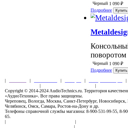
Черный
1 090
₽
Подробнее
Metaldesi
Консольны
поворотом 
Черный
1 090
₽
Подробнее
|
Главная
|
О магазине
|
Товары
|
Обзоры и акции
Правила клуба
|
Гарантии безопасности
|
Copyright © 2014-2024 AudioTechnics.ru. Территория качеств
«АудиоТехника». Все права защищены.
Череповец, Вологда, Москва, Санкт-Петербург, Новосибирск,
Челябинск, Омск, Самара, Ростов-на-Дону и др.
Телефоны справочной службы магазина: 8-900-531-99-55, 8-900
65.
|
Пользовательское соглашение
|
Обработка персональн
Политика конфиденциальности
|