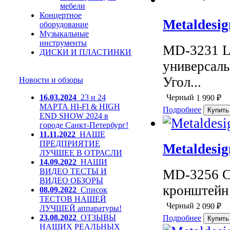
мебели
Концертное
Metaldesi
оборудование
Музыкальные
инструменты
MD-3231 L
ДИСКИ И ПЛАСТИНКИ
универсал
Угол...
Новости и обзоры
16.03.2024
23 и 24
Черный
1 990
₽
МАРТА HI-FI & HIGH
Подробнее
END SHOW 2024 в
городе Санкт-Петербург!
11.11.2022
НАШЕ
ПРЕДПРИЯТИЕ
Metaldesi
ЛУЧШЕЕ В ОТРАСЛИ
14.09.2022
НАШИ
MD-3256 C
ВИДЕО ТЕСТЫ И
ВИДЕО ОБЗОРЫ
кронштейн 
08.09.2022
Список
ТЕСТОВ НАШЕЙ
Черный
2 090
₽
ЛУЧШЕЙ аппаратуры!
23.08.2022
ОТЗЫВЫ
Подробнее
НАШИХ РЕАЛЬНЫХ