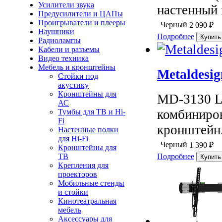
Усилители звука
настенный 
Предусилители и ЦАПы
Проигрыватели и плееры
Черный
2 090
₽
Наушники
Подробнее
Радиолампы
Кабели и разъемы
Видео техника
Мебель и кронштейны
Metaldesi
Стойки под
акустику
Кронштейны для
MD-3130 L
АС
комбиниро
Тумбы для ТВ и Hi-
Fi
кронштейн.
Настенные полки
для Hi-Fi
Черный
1 390
₽
Кронштейны для
Подробнее
ТВ
Крепления для
проекторов
Мобильные стенды
и стойки
Кинотеатральная
мебель
Аксессуары для