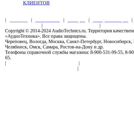
КЛИЕНТОВ
|
Главная
|
О магазине
|
Товары
|
Обзоры и акции
Правила клуба
|
Гарантии безопасности
|
Copyright © 2014-2024 AudioTechnics.ru. Территория качеств
«АудиоТехника». Все права защищены.
Череповец, Вологда, Москва, Санкт-Петербург, Новосибирск,
Челябинск, Омск, Самара, Ростов-на-Дону и др.
Телефоны справочной службы магазина: 8-900-531-99-55, 8-900
65.
|
Пользовательское соглашение
|
Обработка персональн
Политика конфиденциальности
|