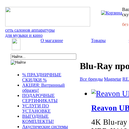
Ваш
ску
без
сеть салонов аппаратуры
для музыки и кино
О магазине
Товары
Blu-Ray пр
% ПРАЗДНИЧНЫЕ
Все бренды
Magnetar
RE
СКИДКИ %
АКЦИЯ: Витринный
образец!
ПОДАРОЧНЫЕ
СЕРТИФИКАТЫ
УСЛУГИ ПО
Reavon UB
УСТАНОВКЕ
ВЫГОДНЫЕ
4K Blu-ra
КОМПЛЕКТЫ!
Акустические системы