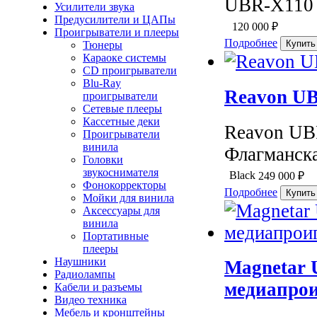
UBR-X110 п
Усилители звука
Предусилители и ЦАПы
120 000
₽
Проигрыватели и плееры
Подробнее
Тюнеры
Караоке системы
CD проигрыватели
Blu-Ray
Reavon UB
проигрыватели
Сетевые плееры
Кассетные деки
Reavon UBR
Проигрыватели
винила
Флагманска
Головки
звукоснимателя
Black
249 000
₽
Фонокорректоры
Подробнее
Мойки для винила
Аксессуары для
винила
Портативные
плееры
Наушники
Magnetar 
Радиолампы
медиапро
Кабели и разъемы
Видео техника
Мебель и кронштейны