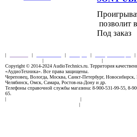
Проигрыва
позволит в
Под заказ
|
Главная
|
О магазине
|
Товары
|
Обзоры и акции
Правила клуба
|
Гарантии безопасности
|
Copyright © 2014-2024 AudioTechnics.ru. Территория качеств
«АудиоТехника». Все права защищены.
Череповец, Вологда, Москва, Санкт-Петербург, Новосибирск,
Челябинск, Омск, Самара, Ростов-на-Дону и др.
Телефоны справочной службы магазина: 8-900-531-99-55, 8-900
65.
|
Пользовательское соглашение
|
Обработка персональн
Политика конфиденциальности
|