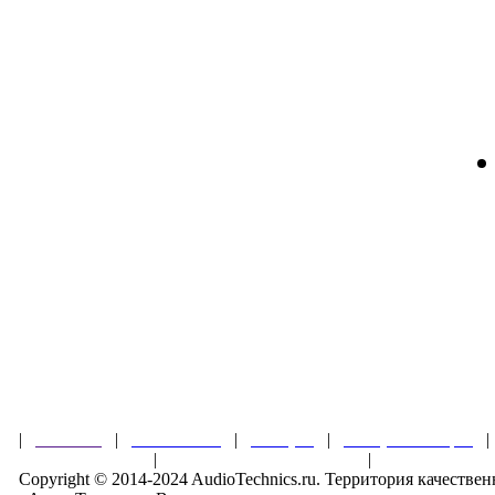
|
Главная
|
О магазине
|
Товары
|
Обзоры и акции
Правила клуба
|
Гарантии безопасности
|
Copyright © 2014-2024 AudioTechnics.ru. Территория качеств