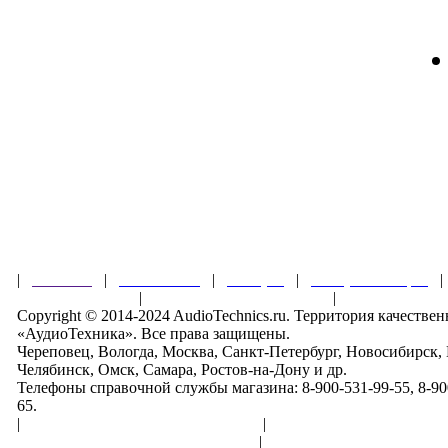
|
Главная
|
О магазине
|
Товары
|
Обзоры и акции
Правила клуба
|
Гарантии безопасности
|
Copyright © 2014-2024 AudioTechnics.ru. Территория качеств
«АудиоТехника». Все права защищены.
Череповец, Вологда, Москва, Санкт-Петербург, Новосибирск,
Челябинск, Омск, Самара, Ростов-на-Дону и др.
Телефоны справочной службы магазина: 8-900-531-99-55, 8-900
65.
|
Пользовательское соглашение
|
Обработка персональн
Политика конфиденциальности
|