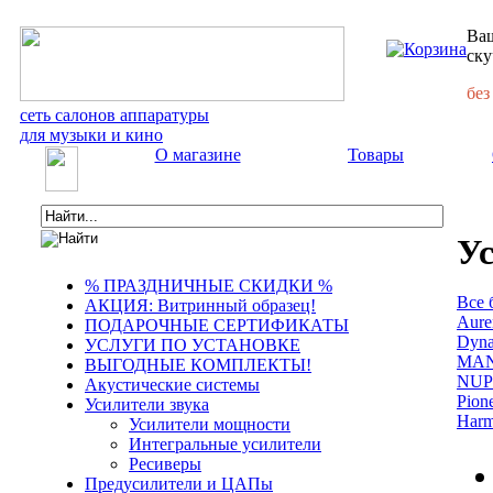
Ваш
ску
без
сеть салонов аппаратуры
для музыки и кино
О магазине
Товары
Ус
% ПРАЗДНИЧНЫЕ СКИДКИ %
Все 
АКЦИЯ: Витринный образец!
Aure
ПОДАРОЧНЫЕ СЕРТИФИКАТЫ
Dyn
УСЛУГИ ПО УСТАНОВКЕ
MA
ВЫГОДНЫЕ КОМПЛЕКТЫ!
NUP
Акустические системы
Pion
Усилители звука
Har
Усилители мощности
Интегральные усилители
Ресиверы
Предусилители и ЦАПы