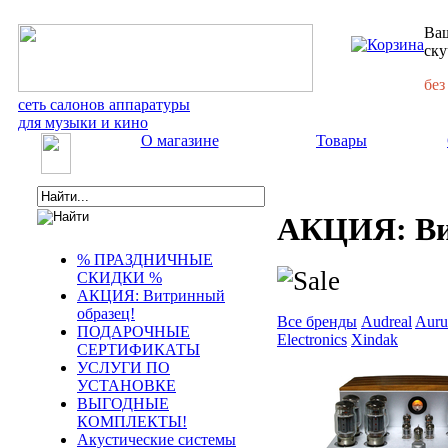
Ваш
ску
без
сеть салонов аппаратуры
для музыки и кино
О магазине
Товары
АКЦИЯ: Вит
% ПРАЗДНИЧНЫЕ
СКИДКИ %
АКЦИЯ: Витринный
образец!
Все бренды
Audreal
Auru
ПОДАРОЧНЫЕ
Electronics
Xindak
СЕРТИФИКАТЫ
УСЛУГИ ПО
УСТАНОВКЕ
ВЫГОДНЫЕ
КОМПЛЕКТЫ!
Акустические системы