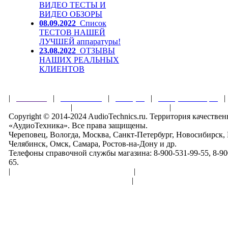
ВИДЕО ТЕСТЫ И
ВИДЕО ОБЗОРЫ
08.09.2022
Список
ТЕСТОВ НАШЕЙ
ЛУЧШЕЙ аппаратуры!
23.08.2022
ОТЗЫВЫ
НАШИХ РЕАЛЬНЫХ
КЛИЕНТОВ
|
Главная
|
О магазине
|
Товары
|
Обзоры и акции
Правила клуба
|
Гарантии безопасности
|
Copyright © 2014-2024 AudioTechnics.ru. Территория качеств
«АудиоТехника». Все права защищены.
Череповец, Вологда, Москва, Санкт-Петербург, Новосибирск,
Челябинск, Омск, Самара, Ростов-на-Дону и др.
Телефоны справочной службы магазина: 8-900-531-99-55, 8-900
65.
|
Пользовательское соглашение
|
Обработка персональн
Политика конфиденциальности
|