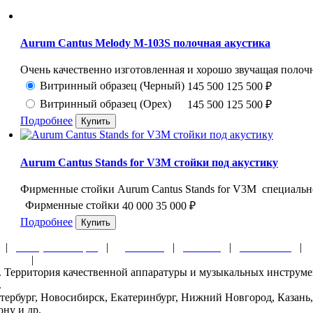
Aurum Cantus Melody M-103S полочная акустика
Очень качественно изготовленная и хорошо звучащая полочн
Витринный образец (Черный)
145 500
125 500
₽
Витринный образец (Орех)
145 500
125 500
₽
Подробнее
Aurum Cantus Stands for V3M стойки под акустику
Фирменные стойки Aurum Cantus Stands for V3M специально 
Фирменные стойки
40 000
35 000
₽
Подробнее
|
Обзоры и акции
|
Доставка
|
Оплата
|
Контакты
|
ности
|
ru. Территория качественной аппаратуры и музыкальных инструм
.
тербург, Новосибирск, Екатеринбург, Нижний Новгород, Казань,
ону и др.