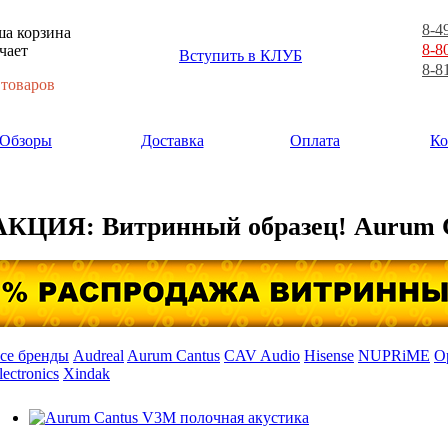
8-4
а корзина
8-8
чает
Вступить в КЛУБ
8-8
 товаров
Обзоры
Доставка
Оплата
Ко
АКЦИЯ: Витринный образец! Aurum 
се бренды
Audreal
Aurum Cantus
CAV Audio
Hisense
NUPRiME
O
lectronics
Xindak