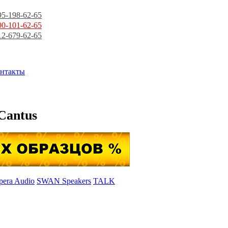
95-198-62-65
00-101-62-65
12-679-62-65
нтакты
Cantus
pera Audio
SWAN Speakers
TALK