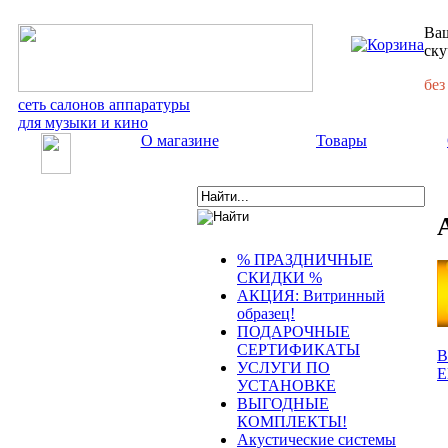
Ваш
ску
без
сеть салонов аппаратуры
для музыки и кино
О магазине
Товары
% ПРАЗДНИЧНЫЕ
СКИДКИ %
АКЦИЯ: Витринный
образец!
ПОДАРОЧНЫЕ
СЕРТИФИКАТЫ
В
УСЛУГИ ПО
E
УСТАНОВКЕ
ВЫГОДНЫЕ
КОМПЛЕКТЫ!
Акустические системы