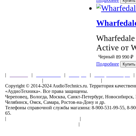
Подробнее
Wharfedal
Wharfedale
Active от W
Черный
89 990
₽
Подробнее
|
Главная
|
О магазине
|
Товары
|
Обзоры и акции
Правила клуба
|
Гарантии безопасности
|
Copyright © 2014-2024 AudioTechnics.ru. Территория качеств
«АудиоТехника». Все права защищены.
Череповец, Вологда, Москва, Санкт-Петербург, Новосибирск,
Челябинск, Омск, Самара, Ростов-на-Дону и др.
Телефоны справочной службы магазина: 8-900-531-99-55, 8-900
65.
|
Пользовательское соглашение
|
Обработка персональн
Политика конфиденциальности
|