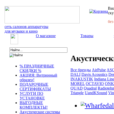
Ваш
ску
без
сеть салонов аппаратуры
для музыки и кино
О магазине
Товары
Акустическ
% ПРАЗДНИЧНЫЕ
Все бренды
AirPulse
AS
СКИДКИ %
DALI
Davis Acoustics
De
АКЦИЯ: Витринный
INAKUSTIK
Indiana Lin
образец!
MOREL
OCTAVIO
ONK
ПОДАРОЧНЫЕ
QUAD
Quadral
Radiotehn
СЕРТИФИКАТЫ
Triangle
UandKSound
Vin
УСЛУГИ ПО
УСТАНОВКЕ
ВЫГОДНЫЕ
КОМПЛЕКТЫ!
Акустические системы