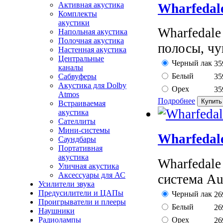
Активная акустика
Wharfedal
Комплекты
акустики
Wharfedale
Напольная акустика
Полочная акустика
полосы, чу
Настенная акустика
Центральные
Черный лак
35
каналы
Белый
Сабвуферы
35
Акустика для Dolby
Орех
35
Atmos
Подробнее
Встраиваемая
акустика
Сателлиты
Мини-системы
Wharfedal
Саундбары
Портативная
акустика
Wharfedale
Уличная акустика
Аксессуары для АС
система Au
Усилители звука
Предусилители и ЦАПы
Черный лак
26
Проигрыватели и плееры
Белый
26
Наушники
Орех
Радиолампы
26