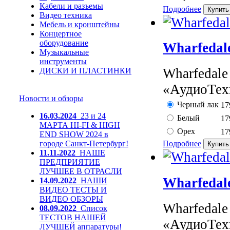
Кабели и разъемы
Подробнее
Видео техника
Мебель и кронштейны
Концертное
оборудование
Wharfedal
Музыкальные
инструменты
Wharfedale
ДИСКИ И ПЛАСТИНКИ
«АудиоТехн
Новости и обзоры
Черный лак
17
16.03.2024
23 и 24
Белый
17
МАРТА HI-FI & HIGH
Орех
17
END SHOW 2024 в
городе Санкт-Петербург!
Подробнее
11.11.2022
НАШЕ
ПРЕДПРИЯТИЕ
ЛУЧШЕЕ В ОТРАСЛИ
Wharfedal
14.09.2022
НАШИ
ВИДЕО ТЕСТЫ И
ВИДЕО ОБЗОРЫ
Wharfedale
08.09.2022
Список
ТЕСТОВ НАШЕЙ
«АудиоТехн
ЛУЧШЕЙ аппаратуры!