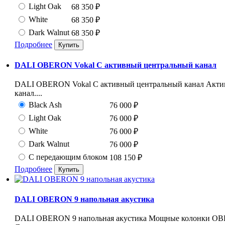
Light Oak
68 350
₽
White
68 350
₽
Dark Walnut
68 350
₽
Подробнее
DALI OBERON Vokal C активный центральный канал
DALI OBERON Vokal C активный центральный канал Акти
канал....
Black Ash
76 000
₽
Light Oak
76 000
₽
White
76 000
₽
Dark Walnut
76 000
₽
С передающим блоком
108 150
₽
Подробнее
DALI OBERON 9 напольная акустика
DALI OBERON 9 напольная акустика Мощные колонки OB