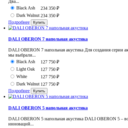
Два...
Black Ash
234 350
₽
Dark Walnut
234 350
₽
Подробнее
DALI OBERON 7 напольная акустика
DALI OBERON 7 напольная акустика Для создания серии 
мы выбрали...
Black Ash
127 750
₽
Light Oak
127 750
₽
White
127 750
₽
Dark Walnut
127 750
₽
Подробнее
DALI OBERON 5 напольная акустика
DALI OBERON 5 напольная акустика DALI OBERON 5 – во
инноваций...