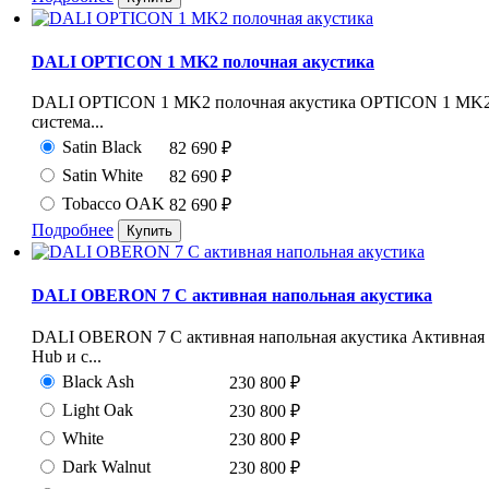
DALI OPTICON 1 MK2 полочная акустика
DALI OPTICON 1 MK2 полочная акустика OPTICON 1 MK2 
система...
Satin Black
82 690
₽
Satin White
82 690
₽
Tobacco OAK
82 690
₽
Подробнее
DALI OBERON 7 C активная напольная акустика
DALI OBERON 7 C активная напольная акустика Активная б
Hub и с...
Black Ash
230 800
₽
Light Oak
230 800
₽
White
230 800
₽
Dark Walnut
230 800
₽