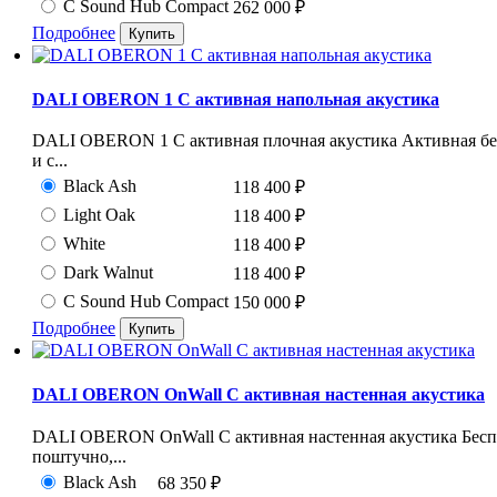
С Sound Hub Compact
262 000
₽
Подробнее
DALI OBERON 1 C активная напольная акустика
DALI OBERON 1 C активная плочная акустика Активная бес
и с...
Black Ash
118 400
₽
Light Oak
118 400
₽
White
118 400
₽
Dark Walnut
118 400
₽
С Sound Hub Compact
150 000
₽
Подробнее
DALI OBERON OnWall C активная настенная акустика
DALI OBERON OnWall C активная настенная акустика Беспр
поштучно,...
Black Ash
68 350
₽