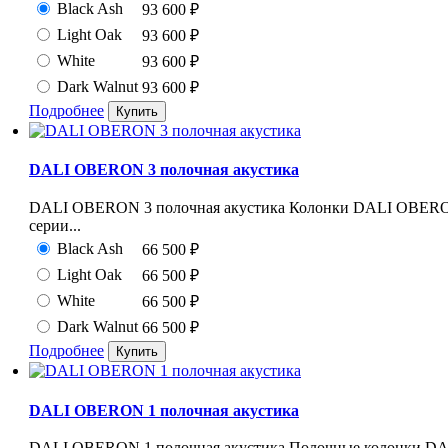
Black Ash
93 600
₽
Light Oak
93 600
₽
White
93 600
₽
Dark Walnut
93 600
₽
Подробнее
DALI OBERON 3 полочная акустика
DALI OBERON 3 полочная акустика Колонки DALI OBERON
серии...
Black Ash
66 500
₽
Light Oak
66 500
₽
White
66 500
₽
Dark Walnut
66 500
₽
Подробнее
DALI OBERON 1 полочная акустика
DALI OBERON 1 полочная акустика Полочные колонки DALI