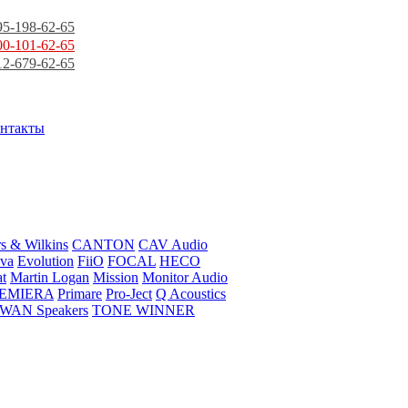
95-198-62-65
00-101-62-65
12-679-62-65
нтакты
s & Wilkins
CANTON
CAV Audio
va
Evolution
FiiO
FOCAL
HECO
t
Martin Logan
Mission
Monitor Audio
EMIERA
Primare
Pro-Ject
Q Acoustics
WAN Speakers
TONE WINNER