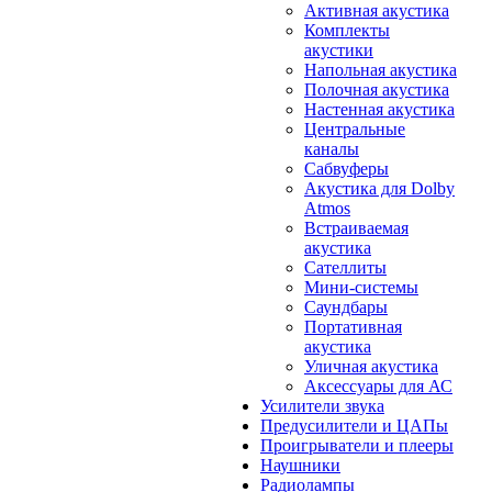
Активная акустика
Комплекты
акустики
Напольная акустика
Полочная акустика
Настенная акустика
Центральные
каналы
Сабвуферы
Акустика для Dolby
Atmos
Встраиваемая
акустика
Сателлиты
Мини-системы
Саундбары
Портативная
акустика
Уличная акустика
Аксессуары для АС
Усилители звука
Предусилители и ЦАПы
Проигрыватели и плееры
Наушники
Радиолампы