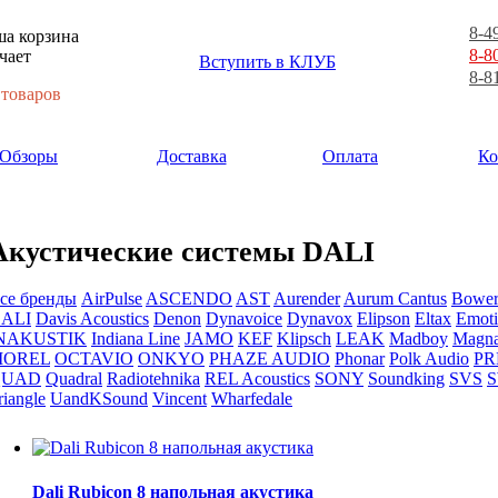
8-4
а корзина
8-8
чает
Вступить в КЛУБ
8-8
 товаров
Обзоры
Доставка
Оплата
Ко
Акустические системы DALI
се бренды
AirPulse
ASCENDO
AST
Aurender
Aurum Cantus
Bower
ALI
Davis Acoustics
Denon
Dynavoice
Dynavox
Elipson
Eltax
Emoti
NAKUSTIK
Indiana Line
JAMO
KEF
Klipsch
LEAK
Madboy
Magna
MOREL
OCTAVIO
ONKYO
PHAZE AUDIO
Phonar
Polk Audio
PR
QUAD
Quadral
Radiotehnika
REL Acoustics
SONY
Soundking
SVS
S
riangle
UandKSound
Vincent
Wharfedale
Dali Rubicon 8 напольная акустика