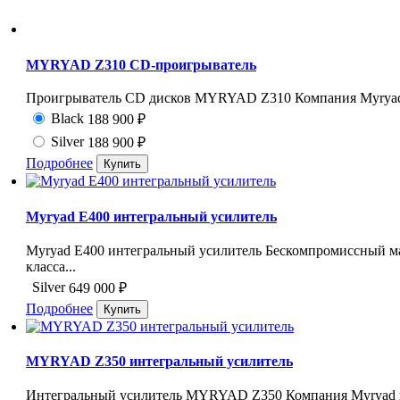
MYRYAD Z310 CD-проигрыватель
Проигрыватель CD дисков MYRYAD Z310 Компания Myryad
Black
188 900
₽
Silver
188 900
₽
Подробнее
Myryad E400 интегральный усилитель
Myryad E400 интегральный усилитель Бескомпромиссный м
класса...
Silver
649 000
₽
Подробнее
MYRYAD Z350 интегральный усилитель
Интегральный усилитель MYRYAD Z350 Компания Myryad п