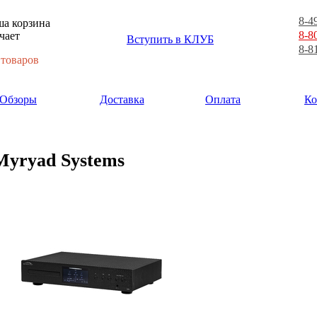
8-4
а корзина
8-8
чает
Вступить в КЛУБ
8-8
 товаров
Обзоры
Доставка
Оплата
Ко
Myryad Systems