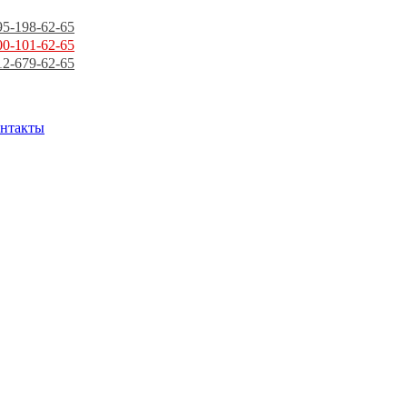
95-198-62-65
00-101-62-65
12-679-62-65
нтакты