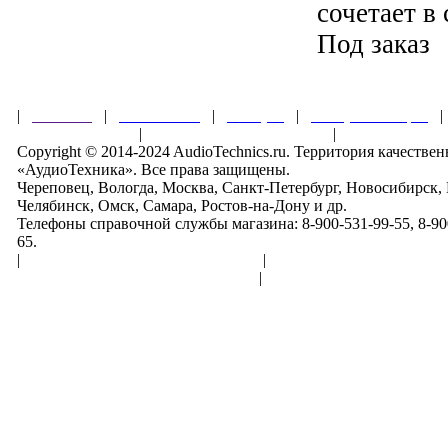
сочетает в 
Под заказ
|
Главная
|
О магазине
|
Товары
|
Обзоры и акции
Правила клуба
|
Гарантии безопасности
|
Copyright © 2014-2024 AudioTechnics.ru. Территория качеств
«АудиоТехника». Все права защищены.
Череповец, Вологда, Москва, Санкт-Петербург, Новосибирск,
Челябинск, Омск, Самара, Ростов-на-Дону и др.
Телефоны справочной службы магазина: 8-900-531-99-55, 8-900
65.
|
Пользовательское соглашение
|
Обработка персональн
Политика конфиденциальности
|