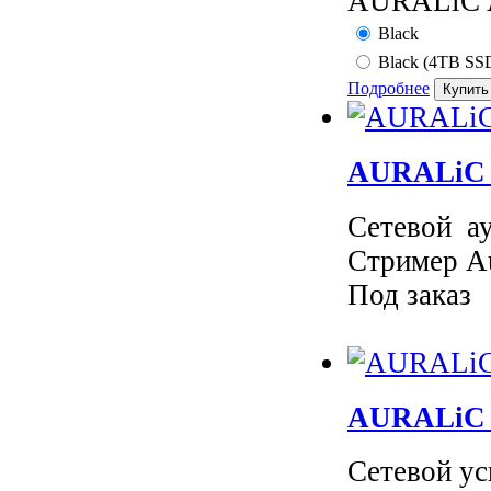
AURALiC Al
Black
Black (4TB SS
Подробнее
AURALiC A
Сетевой ау
Стример Aur
Под заказ
AURALiC A
Сетевой ус