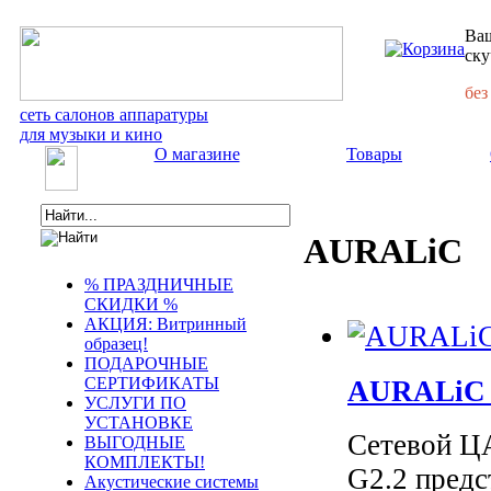
Ваш
ску
без
сеть салонов аппаратуры
для музыки и кино
О магазине
Товары
AURALiC
% ПРАЗДНИЧНЫЕ
СКИДКИ %
АКЦИЯ: Витринный
образец!
ПОДАРОЧНЫЕ
СЕРТИФИКАТЫ
AURALiC 
УСЛУГИ ПО
УСТАНОВКЕ
Сетевой 
ВЫГОДНЫЕ
КОМПЛЕКТЫ!
G2.2 предс
Акустические системы