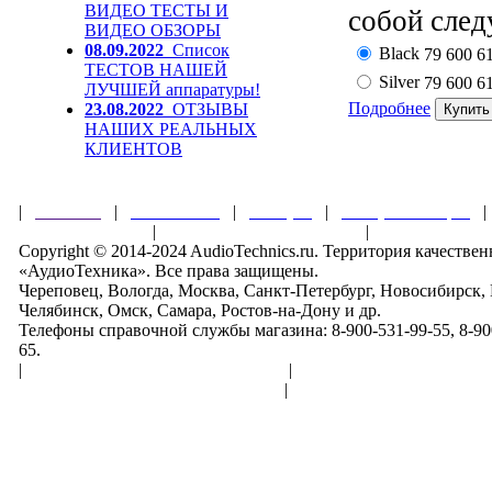
ВИДЕО ТЕСТЫ И
собой след
ВИДЕО ОБЗОРЫ
08.09.2022
Список
Black
79 600
6
ТЕСТОВ НАШЕЙ
Silver
79 600
6
ЛУЧШЕЙ аппаратуры!
Подробнее
23.08.2022
ОТЗЫВЫ
НАШИХ РЕАЛЬНЫХ
КЛИЕНТОВ
|
Главная
|
О магазине
|
Товары
|
Обзоры и акции
Правила клуба
|
Гарантии безопасности
|
Copyright © 2014-2024 AudioTechnics.ru. Территория качеств
«АудиоТехника». Все права защищены.
Череповец, Вологда, Москва, Санкт-Петербург, Новосибирск,
Челябинск, Омск, Самара, Ростов-на-Дону и др.
Телефоны справочной службы магазина: 8-900-531-99-55, 8-900
65.
|
Пользовательское соглашение
|
Обработка персональн
Политика конфиденциальности
|