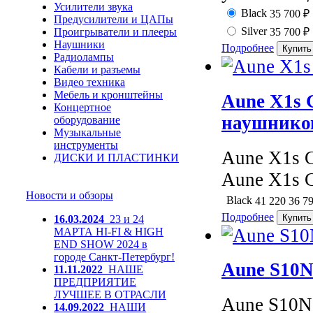
Усилители звука
Black
35 700
₽
Предусилители и ЦАПы
Silver
Проигрыватели и плееры
35 700
₽
Наушники
Подробнее
Радиолампы
Кабели и разъемы
Видео техника
Мебель и кронштейны
Aune X1s 
Концертное
наушнико
оборудование
Музыкальные
инструменты
Aune X1s 
ДИСКИ И ПЛАСТИНКИ
Aune X1s G
Новости и обзоры
Black
41 220
36 7
Подробнее
16.03.2024
23 и 24
МАРТА HI-FI & HIGH
END SHOW 2024 в
городе Санкт-Петербург!
Aune S10N
11.11.2022
НАШЕ
ПРЕДПРИЯТИЕ
ЛУЧШЕЕ В ОТРАСЛИ
Aune S10N 
14.09.2022
НАШИ