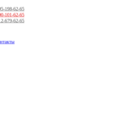
95-198-62-65
00-101-62-65
12-679-62-65
нтакты