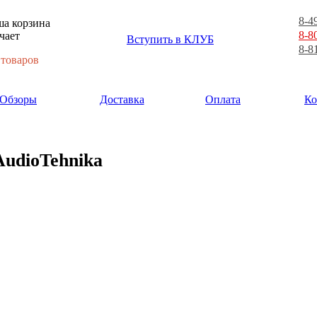
8-4
а корзина
8-8
чает
Вступить в КЛУБ
8-8
 товаров
Обзоры
Доставка
Оплата
Ко
AudioTehnika