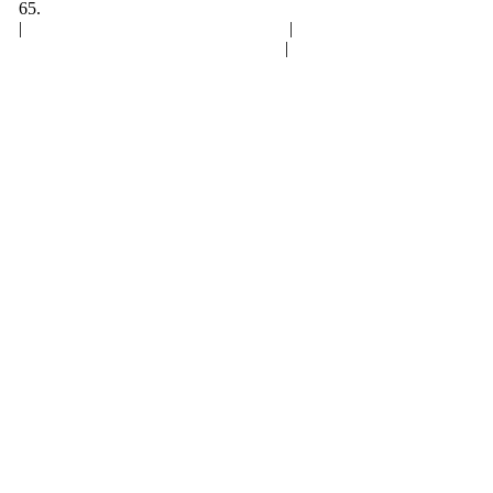
65.
|
Пользовательское соглашение
|
Обработка персональн
Политика конфиденциальности
|