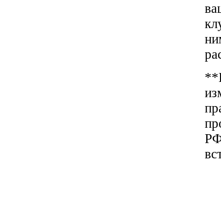
ва
кл
ни
ра
**
из
пр
пр
РФ
вс