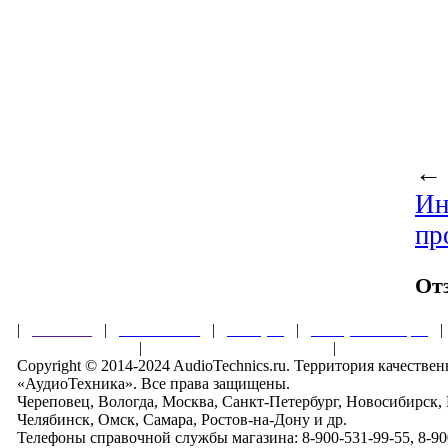
Ин
пр
От
|
Главная
|
О магазине
|
Товары
|
Обзоры и акции
Правила клуба
|
Гарантии безопасности
|
Copyright © 2014-2024 AudioTechnics.ru. Территория качеств
«АудиоТехника». Все права защищены.
Череповец, Вологда, Москва, Санкт-Петербург, Новосибирск,
Челябинск, Омск, Самара, Ростов-на-Дону и др.
Телефоны справочной службы магазина: 8-900-531-99-55, 8-900