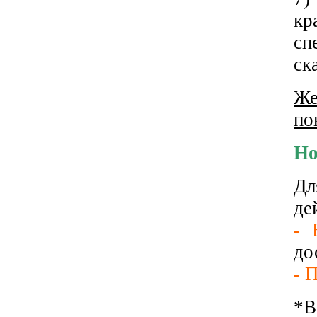
кр
сп
ск
Ж
по
Но
Дл
де
- 
до
- 
*В